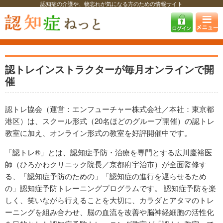
認知症の介護や、物忘れが気になる方のための情報サイト
認知症ねっと
予防活動のご案内
認トレ教室オンラインクラス
認トレ教室オンラインクラス
認トレインストラクターが毎月オンラインで開
催
認トレ協会（運営：エンフューチャー株式会社／本社：東京都
港区）は、スクール形式（20名ほどのグループ開催）の認トレ
教室に加え、オンライン形式の教室を好評開催中です。
「認トレ®︎」とは、認知症予防・治療を専門とする広川慶裕医
師（ひろかわクリニック院長／京都府宇治市）が全面監修す
る、「認知症予防のための」「認知症の進行を遅らせるため
の」認知症予防トレーニングプログラムです。 認知症予防を楽
しく、笑いながら行えることを大切に、カラダとアタマのトレ
ーニングを組み合わせ、脳の血流を改善や脳神経細胞の活性化