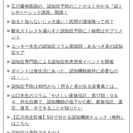
広川慶裕医師の、認知症予防のことがよく分かる『認ト
レ®️ベーシック講座』開講！
知ると知らないじゃ大違い！民間介護保険って何？
酸化ストレスを減らすと認知症予防に！秘密はサプリメ
ント
ユッキー先生の認知症コラム第92回：あるべき姿の認知
症ケア
認知症専門医による認知症疾患啓発イベントを開催
ポイントは食生活にあった。認知機能維持に必要なの
は・・・
認知症予防は40代から！摂ると差が出る栄養素とは。
山口先生のコラム「やさしい家族信託」第17回：Ｑ＆
Ａ 外出自粛で、認知機能の低下が心配。家族信託、遺
言、後見、今できることが知りたい
【広川先生監修】5分で分かる認知機能チェック（無料）
はこちら
認知症は予防できるの？