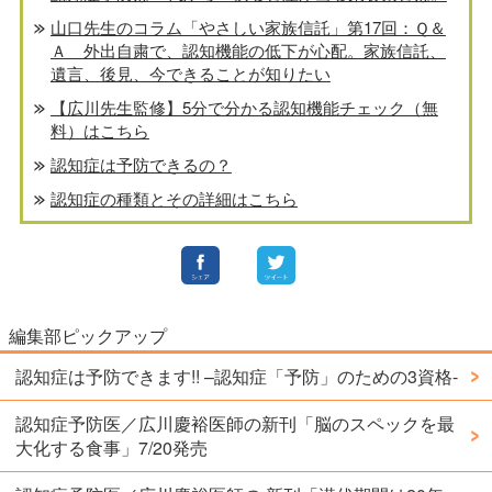
山口先生のコラム「やさしい家族信託」第17回：Ｑ＆
Ａ 外出自粛で、認知機能の低下が心配。家族信託、
遺言、後見、今できることが知りたい
【広川先生監修】5分で分かる認知機能チェック（無
料）はこちら
認知症は予防できるの？
認知症の種類とその詳細はこちら
編集部ピックアップ
認知症は予防できます!! –認知症「予防」のための3資格-
認知症予防医／広川慶裕医師の新刊「脳のスペックを最
大化する食事」7/20発売