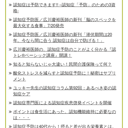
認知症は予防できます!! –認知症「予防」のための3資
格-
認知症予防医／広川慶裕医師の新刊「脳のスペックを
最大化する食事」7/20発売
認知症予防医／広川慶裕医師の新刊「潜伏期間は20
年。今なら間に合う 認知症は自分で防げる！」
広川慶裕医師の、認知症予防のことがよく分かる『認
トレ®️ベーシック講座』開講！
知ると知らないじゃ大違い！民間介護保険って何？
酸化ストレスを減らすと認知症予防に！秘密はサプリ
メント
ユッキー先生の認知症コラム第92回：あるべき姿の認
知症ケア
認知症専門医による認知症疾患啓発イベントを開催
ポイントは食生活にあった。認知機能維持に必要なの
は・・・
認知症予防は40代から！摂ると差が出る栄養素とは。