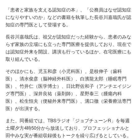
「患者と家族を支える認知症の本」、「公務員はなぜ認知症
になりやすいのか」などの書籍を執筆した長谷川嘉哉氏が認
知症の専門医として登場する。
長谷川嘉哉氏は、祖父が認知症だった経験から、患者のみな
らず家族の立場にも立った専門医療を提供しており、現在で
は認知症外来を開設、講演も行っているほか、在宅医療にも
取り組んでいる。
そのほかにも、児玉和彦（小児科医）、是枝伸子（歯科
医）、清水俊彦（脳神経外科医）、白濱龍太郎（睡眠専門
医）、竹井仁（医学博士）、日比野佐和子（アンチエイジン
グ専門医）、深井良祐（薬剤師）、星野泰三（腫瘍内科
医）、松生恒夫（便秘外来専門医）、溝口徹（栄養療法専門
医）が出演する。
また、同番組では、TBSラジオ「ジョブチューンR」を毎週
土曜夕方4時50分から放送しており、プロフェッショナルと
田中みな実が番組収録後もトークを繰り広げるとしている。