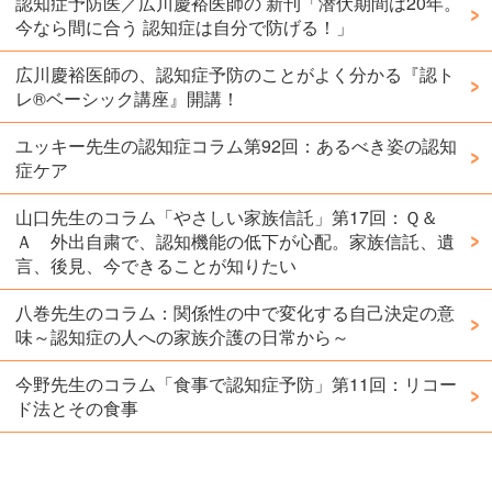
認知症予防医／広川慶裕医師の 新刊「潜伏期間は20年。
今なら間に合う 認知症は自分で防げる！」
広川慶裕医師の、認知症予防のことがよく分かる『認ト
レ®️ベーシック講座』開講！
ユッキー先生の認知症コラム第92回：あるべき姿の認知
症ケア
山口先生のコラム「やさしい家族信託」第17回：Ｑ＆
Ａ 外出自粛で、認知機能の低下が心配。家族信託、遺
言、後見、今できることが知りたい
八巻先生のコラム：関係性の中で変化する自己決定の意
味～認知症の人への家族介護の日常から～
今野先生のコラム「食事で認知症予防」第11回：リコー
ド法とその食事