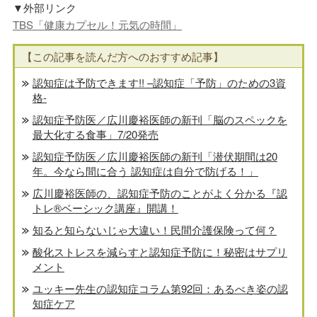
▼外部リンク
TBS「健康カプセル！元気の時間」
【この記事を読んだ方へのおすすめ記事】
認知症は予防できます!! –認知症「予防」のための3資
格-
認知症予防医／広川慶裕医師の新刊「脳のスペックを
最大化する食事」7/20発売
認知症予防医／広川慶裕医師の新刊「潜伏期間は20
年。今なら間に合う 認知症は自分で防げる！」
広川慶裕医師の、認知症予防のことがよく分かる『認
トレ®️ベーシック講座』開講！
知ると知らないじゃ大違い！民間介護保険って何？
酸化ストレスを減らすと認知症予防に！秘密はサプリ
メント
ユッキー先生の認知症コラム第92回：あるべき姿の認
知症ケア