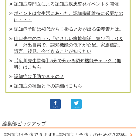
認知症専門医による認知症疾患啓発イベントを開催
ポイントは食生活にあった。認知機能維持に必要なの
は・・・
認知症予防は40代から！摂ると差が出る栄養素とは。
山口先生のコラム「やさしい家族信託」第17回：Ｑ＆
Ａ 外出自粛で、認知機能の低下が心配。家族信託、
遺言、後見、今できることが知りたい
【広川先生監修】5分で分かる認知機能チェック（無
料）はこちら
認知症は予防できるの？
認知症の種類とその詳細はこちら
編集部ピックアップ
認知症は予防できます!! –認知症「予防」のための3資格-