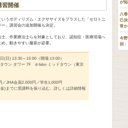
が知
講習開催
八巻
というボディリズム・エクササイズをプラスした「セロトニ
己決
ジー」講習会の追加開催も決定。
常か
法士、作業療法士らを対象としており、認知症・医療現場へ
今野
ため、動きやすい服装が必要。
回：
日) 13:30～15:00（開場:13:00）
ウン タワー 7F d-labo ミッドタウン（東京
／JHA会員2,000円／学生1,000円
日(金)までに受講料を振り込む。詳しくは詳細情報