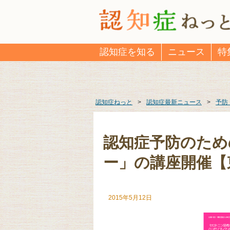
認知症を知る
ニュース
特
認知症ねっと
>
認知症最新ニュース
>
予防
認知症予防のため
ー」の講座開催【
2015年5月12日