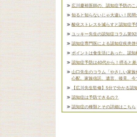
広川慶裕医師の、認知症予防のこ
知ると知らないじゃ大違い！民間
酸化ストレスを減らすと認知症予
ユッキー先生の認知症コラム第9
認知症専門医による認知症疾患啓
ポイントは食生活にあった。認知
認知症予防は40代から！摂ると
山口先生のコラム「やさしい家族
心配。家族信託、遺言、後見、今
【広川先生監修】5分で分かる認
認知症は予防できるの？
認知症の種類とその詳細はこちら