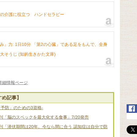
の介護に役立つ ハンドセラピー
」力: 1日10分 「第2の心臓」である足をもんで、全身
大そうじ (知的生きかた文庫)
詳細情報ページ
すめ記事】
「予防」のための3資格-
「脳のスペックを最大化する食事」7/20発売
刊「潜伏期間は20年。今なら間に合う 認知症は自分で防