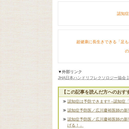
認知症
超健康に長生きできる「足もみ
の
▼外部リンク
JHA日本ハンドリフレクソロジー協会 
【この記事を読んだ方へのおす
認知症は予防できます!! –認知症
認知症予防医／広川慶裕医師の新刊
認知症予防医／広川慶裕医師の新
げる！」