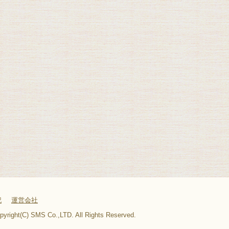
記
運営会社
pyright(C) SMS Co.,LTD. All Rights Reserved.