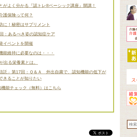
とがよく分かる『認トレ®️ベーシック講座』開講！
介護保険って何？
防に！秘密はサプリメント
2回：あるべき姿の認知症ケア
発イベントを開催
機能維持に必要なのは・・・
差が出る栄養素とは。
信託」第17回：Ｑ＆Ａ 外出自粛で、認知機能の低下が
できることが知りたい
知機能チェック（無料）はこちら