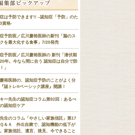
症は予防できます!! –認知症「予防」のた
3資格-
症予防医／広川慶裕医師の新刊「脳のス
クを最大化する食事」7/20発売
症予防医／広川慶裕医師の 新刊「潜伏期
20年。今なら間に合う 認知症は自分で防
！」
慶裕医師の、認知症予防のことがよく分
『認トレ®️ベーシック講座』開講！
キー先生の認知症コラム第92回：あるべ
の認知症ケア
先生のコラム「やさしい家族信託」第17
Ｑ＆Ａ 外出自粛で、認知機能の低下が
。家族信託、遺言、後見、今できること