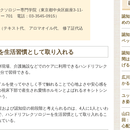
クソロジー専門学院（東京都中央区銀座3-11-
701 電話：03-3545-0915）
認知
めの
円 （テキスト代、 アロマオイル代、 修了証代込
認知
ペッ
を生活習慣として取り入れる
認知
間は
げる
療現場、介護施設などでのケアに利用できるハンドリフレク
0分で習得できる。
広川
かる
イルを使ってやさしく手で触れることで心地よさや安心感を
の視床下部で産生され愛情ホルモンとよばれるオキシトシン
ユッ
いう。
き姿
症および認知症の前段階と考えられるのは、4人に1人といわ
山口
で、ハンドリフレクソロジーを生活習慣として取り入れるこ
回：
れている。
心配