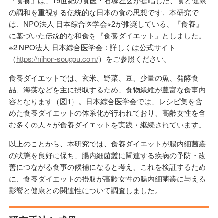
『食養』は、19世紀の食医・石塚左玄が提唱した、食と健康
の調和を重視する伝統的な日本の食の思想です。本研究で
は、NPO法人 日本綜合医学会※2が推奨している、『食養』
に基づいた伝統的な和食を『食養ダイエット』としました。
※2 NPO法人 日本綜合医学会：詳しくは公式サイト
（
https://nihon-sougou.com/
）をご参照ください。
食養ダイエットでは、玄米、野菜、豆、少量の魚、発酵食
品、海藻などを主に摂取するため、食物繊維が豊富な食事内
容となります（図1）。日本綜合医学会では、レシピ集を含
めた食養ダイエットの体系化が行われており、高齢女性を含
む多くの人々が食養ダイエットを実践・継続されています。
以上のことから、本研究では、食養ダイエットが腸内細菌叢
の状態を良好に保ち、腸内細菌叢に関連する疾病の予防・改
善につながる食事の候補になると考え、これを検証するため
に、食養ダイエットの摂取が高齢女性の腸内細菌叢に与える
影響と健康との関連性について調査しました。