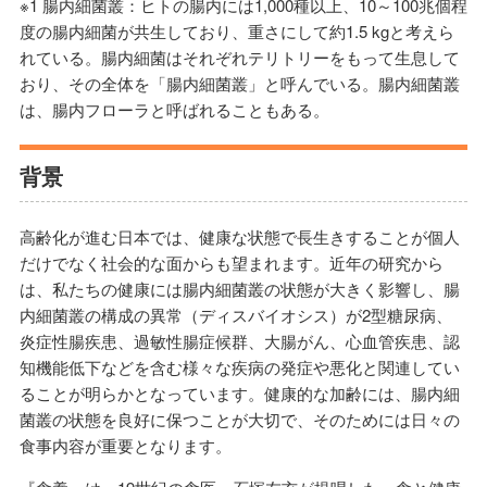
※1 腸内細菌叢：ヒトの腸内には1,000種以上、10～100兆個程
度の腸内細菌が共生しており、重さにして約1.5 kgと考えら
れている。腸内細菌はそれぞれテリトリーをもって生息して
おり、その全体を「腸内細菌叢」と呼んでいる。腸内細菌叢
は、腸内フローラと呼ばれることもある。
背景
高齢化が進む日本では、健康な状態で長生きすることが個人
だけでなく社会的な面からも望まれます。近年の研究から
は、私たちの健康には腸内細菌叢の状態が大きく影響し、腸
内細菌叢の構成の異常（ディスバイオシス）が2型糖尿病、
炎症性腸疾患、過敏性腸症候群、大腸がん、心血管疾患、認
知機能低下などを含む様々な疾病の発症や悪化と関連してい
ることが明らかとなっています。健康的な加齢には、腸内細
菌叢の状態を良好に保つことが大切で、そのためには日々の
食事内容が重要となります。