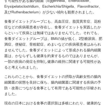
す可能性がある腸内細菌（Eggerthella、Enterocloster、
Erysipelatoclostridium、Escherichia/Shigella、Flavonifractor、
及びRuthenibacterium）が少ない傾向も観察されました。
食養ダイエットグループにも、高血圧症、脂質異常症、花粉
症などの疾病罹患者が存在し、食養ダイエットを実践したか
らといって疾病とは無縁ではありませんでした。それでも、
食養ダイエットグループは、BMIの値が低く、2型糖尿病、肥
満症、便秘症、骨粗鬆症、めまいなどの疾病罹患者はみられ
ませんでした。食養ダイエットによって形成される腸内細菌
叢は、かならずしも健康を約束するものではありませんが、
一部の疾病の発症を抑制し健康の維持に関連する可能性があ
ると考えられました。
これらのことから、食養ダイエットの摂取が高齢女性の腸内
細菌叢の状態を良好に保ち、腸内細菌叢に関連する疾病の予
防・改善につながる食事として有用である可能性が示唆され
ました。
現在の日本における食事の選択肢は多岐にわたり、健康的な