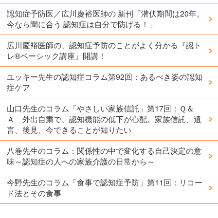
認知症予防医／広川慶裕医師の 新刊「潜伏期間は20年。
今なら間に合う 認知症は自分で防げる！」
広川慶裕医師の、認知症予防のことがよく分かる『認ト
レ®️ベーシック講座』開講！
ユッキー先生の認知症コラム第92回：あるべき姿の認知
症ケア
山口先生のコラム「やさしい家族信託」第17回：Ｑ＆
Ａ 外出自粛で、認知機能の低下が心配。家族信託、遺
言、後見、今できることが知りたい
八巻先生のコラム：関係性の中で変化する自己決定の意
味～認知症の人への家族介護の日常から～
今野先生のコラム「食事で認知症予防」第11回：リコー
ド法とその食事