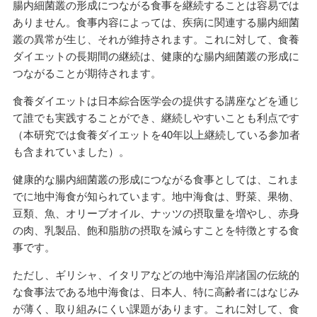
腸内細菌叢の形成につながる食事を継続することは容易では
ありません。食事内容によっては、疾病に関連する腸内細菌
叢の異常が生じ、それが維持されます。これに対して、食養
ダイエットの長期間の継続は、健康的な腸内細菌叢の形成に
つながることが期待されます。
食養ダイエットは日本綜合医学会の提供する講座などを通じ
て誰でも実践することができ、継続しやすいことも利点です
（本研究では食養ダイエットを40年以上継続している参加者
も含まれていました）。
健康的な腸内細菌叢の形成につながる食事としては、これま
でに地中海食が知られています。地中海食は、野菜、果物、
豆類、魚、オリーブオイル、ナッツの摂取量を増やし、赤身
の肉、乳製品、飽和脂肪の摂取を減らすことを特徴とする食
事です。
ただし、ギリシャ、イタリアなどの地中海沿岸諸国の伝統的
な食事法である地中海食は、日本人、特に高齢者にはなじみ
が薄く、取り組みにくい課題があります。これに対して、食