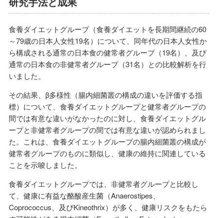
研究手法と成果
食養ダイエットグループ（食養ダイエットを長期間継続の60
～79歳の日本人女性19名）について、同年代の日本人女性か
ら構成される通常の日本食の健常者グループ（19名）、及び
通常の日本食の非健常者グループ（31名）との比較解析を行
いました。
その結果、β多様性（腸内細菌叢の構成の違いを評価する指
標）について、食養ダイエットグループと健常者グループの
間では有意な違いがなかったのに対し、食養ダイエットグル
ープと非健常者グループの間では有意な違いが認められまし
た。これは、食養ダイエットグループの腸内細菌叢の構成が
健常者グループのものに類似し、健康の維持に関連している
ことを示唆しました。
食養ダイエットグループでは、非健常者グループと比較し
て、健康に有益な酪酸産生菌（Anaerostipes、
Coprococcus、及びKineothrix）が多く、健康リスクをもたら