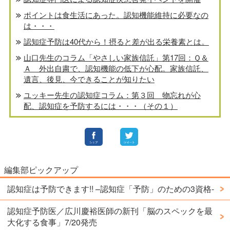
ポイントは食生活にあった。認知機能維持に必要なの
は・・・
認知症予防は40代から！摂ると差が出る栄養素とは。
山口先生のコラム「やさしい家族信託」第17回：Ｑ＆
Ａ 外出自粛で、認知機能の低下が心配。家族信託、
遺言、後見、今できることが知りたい
ユッキー先生の認知症コラム：第３回 物忘れが心
配、認知症を予防するには・・・（その１）
編集部ピックアップ
認知症は予防できます!! –認知症「予防」のための3資格-
認知症予防医／広川慶裕医師の新刊「脳のスペックを最
大化する食事」7/20発売