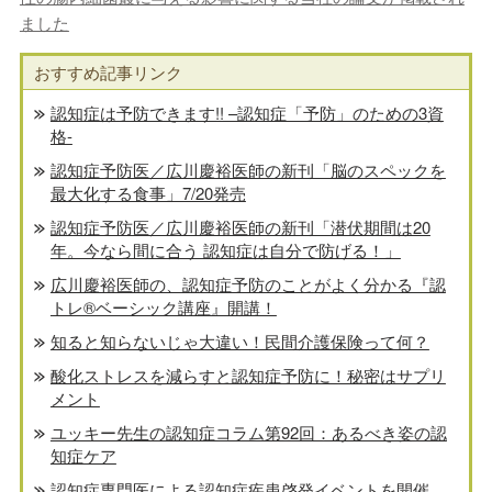
ました
おすすめ記事リンク
認知症は予防できます!! –認知症「予防」のための3資
格-
認知症予防医／広川慶裕医師の新刊「脳のスペックを
最大化する食事」7/20発売
認知症予防医／広川慶裕医師の新刊「潜伏期間は20
年。今なら間に合う 認知症は自分で防げる！」
広川慶裕医師の、認知症予防のことがよく分かる『認
トレ®️ベーシック講座』開講！
知ると知らないじゃ大違い！民間介護保険って何？
酸化ストレスを減らすと認知症予防に！秘密はサプリ
メント
ユッキー先生の認知症コラム第92回：あるべき姿の認
知症ケア
認知症専門医による認知症疾患啓発イベントを開催