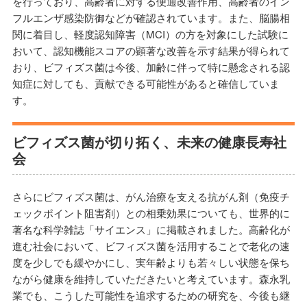
を行っており、高齢者に対する便通改善作用、高齢者のイン
フルエンザ感染防御などが確認されています。また、脳腸相
関に着目し、軽度認知障害（MCI）の方を対象にした試験に
おいて、認知機能スコアの顕著な改善を示す結果が得られて
おり、ビフィズス菌は今後、加齢に伴って特に懸念される認
知症に対しても、貢献できる可能性があると確信していま
す。
ビフィズス菌が切り拓く、未来の健康長寿社
会
さらにビフィズス菌は、がん治療を支える抗がん剤（免疫チ
ェックポイント阻害剤）との相乗効果についても、世界的に
著名な科学雑誌「サイエンス」に掲載されました。高齢化が
進む社会において、ビフィズス菌を活用することで老化の速
度を少しでも緩やかにし、実年齢よりも若々しい状態を保ち
ながら健康を維持していただきたいと考えています。森永乳
業でも、こうした可能性を追求するための研究を、今後も継