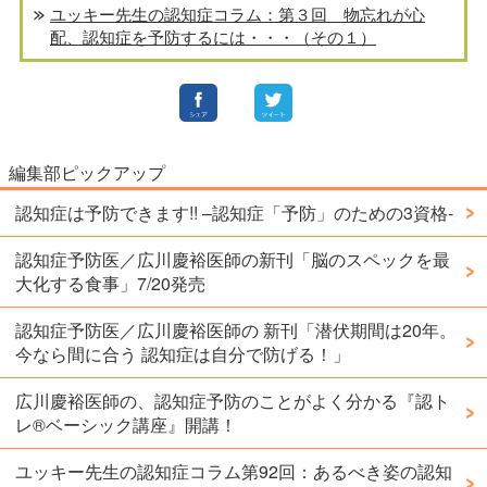
ユッキー先生の認知症コラム：第３回 物忘れが心
配、認知症を予防するには・・・（その１）
編集部ピックアップ
認知症は予防できます!! –認知症「予防」のための3資格-
認知症予防医／広川慶裕医師の新刊「脳のスペックを最
大化する食事」7/20発売
認知症予防医／広川慶裕医師の 新刊「潜伏期間は20年。
今なら間に合う 認知症は自分で防げる！」
広川慶裕医師の、認知症予防のことがよく分かる『認ト
レ®️ベーシック講座』開講！
ユッキー先生の認知症コラム第92回：あるべき姿の認知