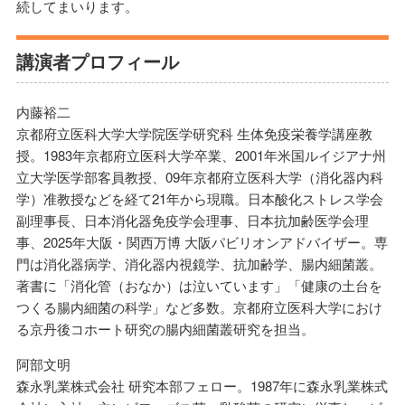
続してまいります。
講演者プロフィール
内藤裕二
京都府立医科大学大学院医学研究科 生体免疫栄養学講座教
授。1983年京都府立医科大学卒業、2001年米国ルイジアナ州
立大学医学部客員教授、09年京都府立医科大学（消化器内科
学）准教授などを経て21年から現職。日本酸化ストレス学会
副理事長、日本消化器免疫学会理事、日本抗加齢医学会理
事、2025年大阪・関西万博 大阪パビリオンアドバイザー。専
門は消化器病学、消化器内視鏡学、抗加齢学、腸内細菌叢。
著書に「消化管（おなか）は泣いています」「健康の土台を
つくる腸内細菌の科学」など多数。京都府立医科大学におけ
る京丹後コホート研究の腸内細菌叢研究を担当。
阿部文明
森永乳業株式会社 研究本部フェロー。1987年に森永乳業株式