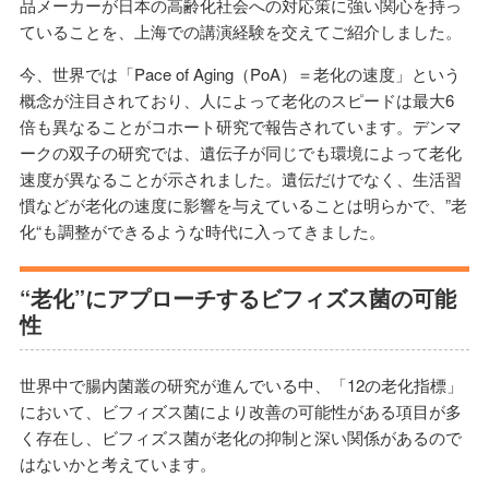
品メーカーが日本の高齢化社会への対応策に強い関心を持っ
ていることを、上海での講演経験を交えてご紹介しました。
今、世界では「Pace of Aging（PoA）＝老化の速度」という
概念が注目されており、人によって老化のスピードは最大6
倍も異なることがコホート研究で報告されています。デンマ
ークの双子の研究では、遺伝子が同じでも環境によって老化
速度が異なることが示されました。遺伝だけでなく、生活習
慣などが老化の速度に影響を与えていることは明らかで、”老
化“も調整ができるような時代に入ってきました。
“老化”にアプローチするビフィズス菌の可能
性
世界中で腸内菌叢の研究が進んでいる中、「12の老化指標」
において、ビフィズス菌により改善の可能性がある項目が多
く存在し、ビフィズス菌が老化の抑制と深い関係があるので
はないかと考えています。