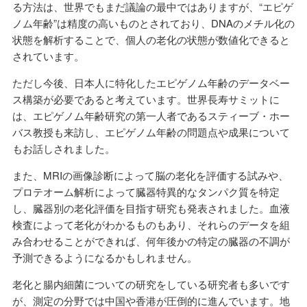
る方法は、世界でもまだ議論の最中ではありますが、“エピゲ
ノム年齢”は精度の高いものとされており、DNAのメチル化の
状態を解析することで、個人の老化の状態が数値化できると
されています。
ただし今後、日本人に特化したエピゲノム年齢のデータベー
ス構築が必要であると考えています。世界長寿サミットに
は、エピゲノム年齢研究の第一人者であるスティーブ・ホー
バス教授も来訪し、エピゲノム年齢の問題点や成果について
もお話しされました。
また、MRIの画像診断によって脳の老化を評価する試みや、
プロテオーム解析によって臓器特異的なタンパク質を特定
し、臓器別の老化評価を目指す研究も発表されました。血液
検査によって老化がわかるものもあり、それらのデータを組
み合わせることができれば、何年後かの特定の臓器の不調が
予測できるようになるかもしれません。
老化と腸内細菌についての研究をしている研究者も多いです
が、測定の分野では中国や香港が圧倒的に進んでいます。地