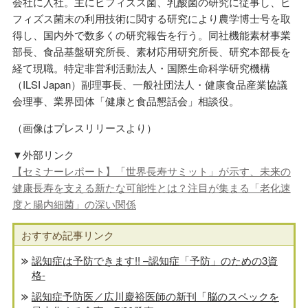
会社に入社。主にビフィズス菌、乳酸菌の研究に従事し、ビ
フィズス菌末の利用技術に関する研究により農学博士号を取
得し、国内外で数多くの研究報告を行う。同社機能素材事業
部長、食品基盤研究所長、素材応用研究所長、研究本部長を
経て現職。特定非営利活動法人・国際生命科学研究機構
（ILSI Japan）副理事長、一般社団法人・健康食品産業協議
会理事、業界団体「健康と食品懇話会」相談役。
（画像はプレスリリースより）
▼外部リンク
【セミナーレポート】「世界長寿サミット」が示す、未来の
健康長寿を支える新たな可能性とは？注目が集まる「老化速
度と腸内細菌」の深い関係
おすすめ記事リンク
認知症は予防できます!! –認知症「予防」のための3資
格-
認知症予防医／広川慶裕医師の新刊「脳のスペックを