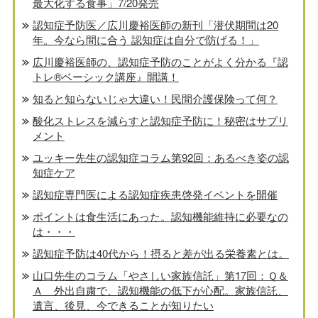
最大化する食事」7/20発売
認知症予防医／広川慶裕医師の新刊「潜伏期間は20
年。今なら間に合う 認知症は自分で防げる！」
広川慶裕医師の、認知症予防のことがよく分かる『認
トレ®️ベーシック講座』開講！
知ると知らないじゃ大違い！民間介護保険って何？
酸化ストレスを減らすと認知症予防に！秘密はサプリ
メント
ユッキー先生の認知症コラム第92回：あるべき姿の認
知症ケア
認知症専門医による認知症疾患啓発イベントを開催
ポイントは食生活にあった。認知機能維持に必要なの
は・・・
認知症予防は40代から！摂ると差が出る栄養素とは。
山口先生のコラム「やさしい家族信託」第17回：Ｑ＆
Ａ 外出自粛で、認知機能の低下が心配。家族信託、
遺言、後見、今できることが知りたい