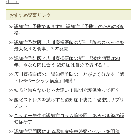
汁」』
おすすめ記事リンク
認知症は予防できます!! –認知症「予防」のための3資
格-
認知症予防医／広川慶裕医師の新刊「脳のスペックを
最大化する食事」7/20発売
認知症予防医／広川慶裕医師の新刊「潜伏期間は20
年。今なら間に合う 認知症は自分で防げる！」
広川慶裕医師の、認知症予防のことがよく分かる『認
トレ®️ベーシック講座』開講！
知ると知らないじゃ大違い！民間介護保険って何？
酸化ストレスを減らすと認知症予防に！秘密はサプリ
メント
ユッキー先生の認知症コラム第92回：あるべき姿の認
知症ケア
認知症専門医による認知症疾患啓発イベントを開催