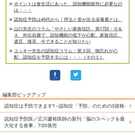
ポイントは食生活にあった。認知機能維持に必要なの
は・・・
認知症予防は40代から！摂ると差が出る栄養素とは。
山口先生のコラム「やさしい家族信託」第17回：Ｑ＆
Ａ 外出自粛で、認知機能の低下が心配。家族信託、
遺言、後見、今できることが知りたい
ユッキー先生の認知症コラム：第３回 物忘れが心
配、認知症を予防するには・・・（その１）
編集部ピックアップ
認知症は予防できます!! –認知症「予防」のための3資格-
認知症予防医／広川慶裕医師の新刊「脳のスペックを最
大化する食事」7/20発売