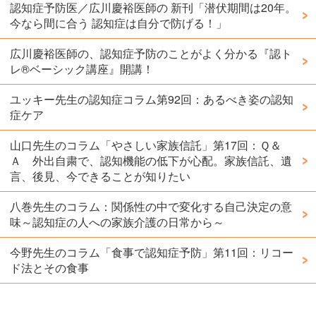
認知症予防医／広川慶裕医師の 新刊「潜伏期間は20年。
今なら間に合う 認知症は自分で防げる！」
広川慶裕医師の、認知症予防のことがよく分かる『認ト
レ®️ベーシック講座』開講！
ユッキー先生の認知症コラム第92回：あるべき姿の認知
症ケア
山口先生のコラム「やさしい家族信託」第17回：Ｑ＆
Ａ 外出自粛で、認知機能の低下が心配。家族信託、遺
言、後見、今できることが知りたい
八巻先生のコラム：関係性の中で変化する自己決定の意
味～認知症の人への家族介護の日常から～
今野先生のコラム「食事で認知症予防」第11回：リコー
ド法とその食事