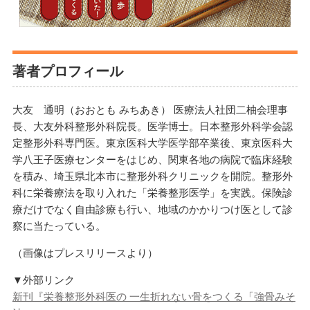
著者プロフィール
大友 通明（おおとも みちあき） 医療法人社団二柚会理事
長、大友外科整形外科院長。医学博士。日本整形外科学会認
定整形外科専門医。東京医科大学医学部卒業後、東京医科大
学八王子医療センターをはじめ、関東各地の病院で臨床経験
を積み、埼玉県北本市に整形外科クリニックを開院。整形外
科に栄養療法を取り入れた「栄養整形医学」を実践。保険診
療だけでなく自由診療も行い、地域のかかりつけ医として診
察に当たっている。
（画像はプレスリリースより）
▼外部リンク
新刊『栄養整形外科医の 一生折れない骨をつくる「強骨みそ