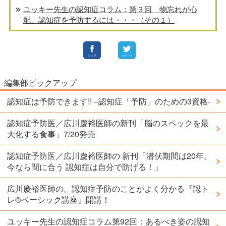
ユッキー先生の認知症コラム：第３回 物忘れが心
配、認知症を予防するには・・・（その１）
編集部ピックアップ
認知症は予防できます!! –認知症「予防」のための3資格-
認知症予防医／広川慶裕医師の新刊「脳のスペックを最
大化する食事」7/20発売
認知症予防医／広川慶裕医師の 新刊「潜伏期間は20年。
今なら間に合う 認知症は自分で防げる！」
広川慶裕医師の、認知症予防のことがよく分かる『認ト
レ®️ベーシック講座』開講！
ユッキー先生の認知症コラム第92回：あるべき姿の認知