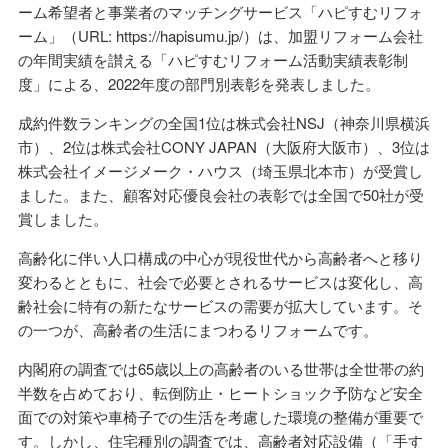
ーム希望者と事業者のマッチングサービス「ハピすむリフォ
ーム」（URL: https://hapisumu.jp/）は、加盟リフォーム会社
の年間実績を讃える「ハピすむリフォーム活動実績表彰制
度」による、2022年度の部門別表彰を発表しました。
成約件数ランキングの全国1位は株式会社NSJ（神奈川県横浜
市）、2位は株式会社CONY JAPAN（大阪府大阪市）、3位は
株式会社イメージメーク・ハウス（埼玉県北本市）が受賞し
ました。また、顧客対応優良会社の表彰では全国で50社が受
賞しました。
高齢化に伴い人口構成の中心が現役世代から高齢者へと移り
変わるとともに、社会で必要とされるサービスは変化し、高
齢社会に特有の新たなサービスの需要が拡大しています。そ
の一つが、高齢者の生活にまつわるリフォームです。
内閣府の調査では65歳以上の高齢者のいる世帯は全世帯の約
半数を占めており、転倒防止・ヒートショック予防など安全
面での対策や車椅子での生活を考慮した環境の整備が重要で
す。しかし、住宅種別の調査では、高齢者対応設備（「手す