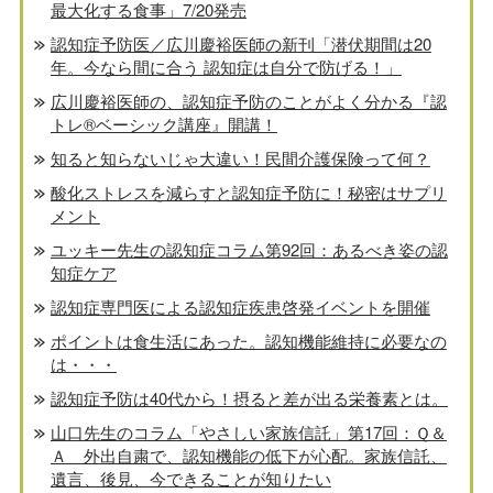
最大化する食事」7/20発売
認知症予防医／広川慶裕医師の新刊「潜伏期間は20
年。今なら間に合う 認知症は自分で防げる！」
広川慶裕医師の、認知症予防のことがよく分かる『認
トレ®️ベーシック講座』開講！
知ると知らないじゃ大違い！民間介護保険って何？
酸化ストレスを減らすと認知症予防に！秘密はサプリ
メント
ユッキー先生の認知症コラム第92回：あるべき姿の認
知症ケア
認知症専門医による認知症疾患啓発イベントを開催
ポイントは食生活にあった。認知機能維持に必要なの
は・・・
認知症予防は40代から！摂ると差が出る栄養素とは。
山口先生のコラム「やさしい家族信託」第17回：Ｑ＆
Ａ 外出自粛で、認知機能の低下が心配。家族信託、
遺言、後見、今できることが知りたい