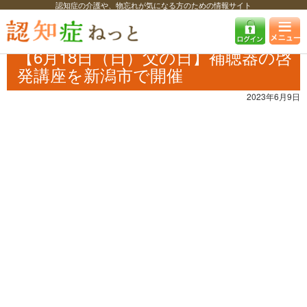
認知症の介護や、物忘れが気になる方のための情報サイト
認知症ねっと
認知症最新ニュース
イベント
【6⽉18⽇（⽇）父の
日】補聴器の啓発講座を新潟市で開催
【6⽉18⽇（⽇）父の日】補聴器の啓
発講座を新潟市で開催
2023年6月9日