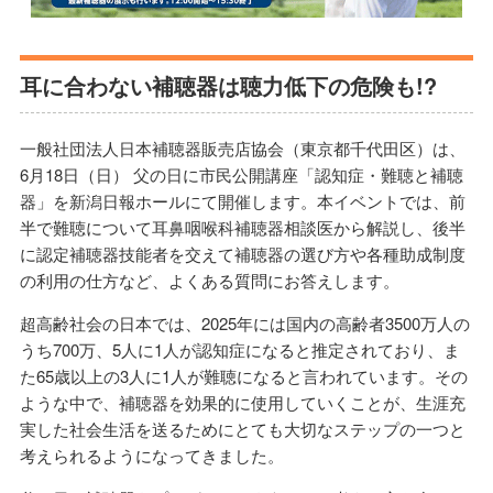
耳に合わない補聴器は聴力低下の危険も!?
⼀般社団法⼈⽇本補聴器販売店協会（東京都千代⽥区）は、
6⽉18⽇（⽇） 父の日に市⺠公開講座「認知症・難聴と補聴
器」を新潟⽇報ホールにて開催します。本イベントでは、前
半で難聴について耳鼻咽喉科補聴器相談医から解説し、後半
に認定補聴器技能者を交えて補聴器の選び⽅や各種助成制度
の利用の仕方など、よくある質問にお答えします。
超高齢社会の日本では、2025年には国内の⾼齢者3500万⼈の
うち700万、5⼈に1⼈が認知症になると推定されており、ま
た65歳以上の3⼈に1⼈が難聴になると⾔われています。その
ような中で、補聴器を効果的に使用していくことが、生涯充
実した社会生活を送るためにとても大切なステップの一つと
考えられるようになってきました。