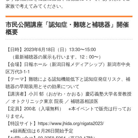
家族で考えてみてください。
市⺠公開講座「認知症・難聴と補聴器」開催
概要
【日時】2023年6⽉18⽇（⽇）13:30〜15:00
（最新補聴器の展⽰も行います。12：00〜）
【会場】⽇報ホール（新潟⽇報メディアシップ）新潟市中央
区万代3-1-1
【テーマ】難聴による認知機能低下と認知症発症リスク、補
聴器の早期装⽤とその効果について
【講演者】⼩川 郁（おがわ・かおる）慶応義塾⼤学名誉教授
／ オトクリニック東京 院⻑ ／ 補聴器相談医
【定員】200名（⼊場無料） ※本イベントで販売は行ってお
りません
【特設サイト】https://www.jhida.org/nigata2023/
※録画配信は６⽉26⽇開始予定
【お問い合せ】03-3258-5964（平日9-17時）