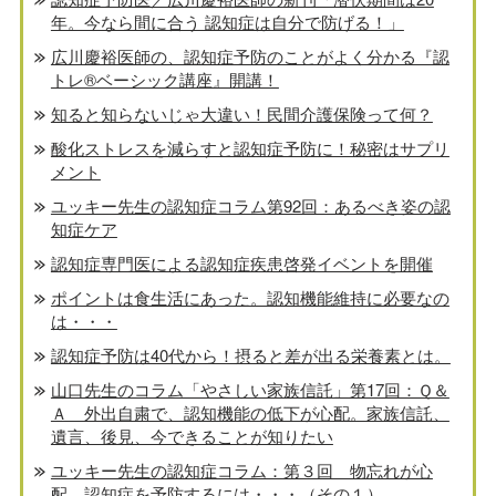
年。今なら間に合う 認知症は自分で防げる！」
広川慶裕医師の、認知症予防のことがよく分かる『認
トレ®️ベーシック講座』開講！
知ると知らないじゃ大違い！民間介護保険って何？
酸化ストレスを減らすと認知症予防に！秘密はサプリ
メント
ユッキー先生の認知症コラム第92回：あるべき姿の認
知症ケア
認知症専門医による認知症疾患啓発イベントを開催
ポイントは食生活にあった。認知機能維持に必要なの
は・・・
認知症予防は40代から！摂ると差が出る栄養素とは。
山口先生のコラム「やさしい家族信託」第17回：Ｑ＆
Ａ 外出自粛で、認知機能の低下が心配。家族信託、
遺言、後見、今できることが知りたい
ユッキー先生の認知症コラム：第３回 物忘れが心
配、認知症を予防するには・・・（その１）