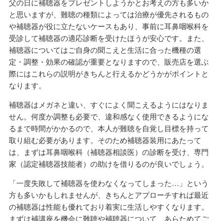
父の日に補聴器をプレゼントしようかとお考えの方も多いか
と思いますが、難聴の種類によっては治療が優先されるもの
や補聴器が役に立たないケースもあり、事前に耳鼻咽喉科を
受診して補聴器の適応診断を受けたほうが安心です。また、
補聴器についてはご自身の聞こえと生活に合った機種の選
定・調整・効果の確認が重要となりますので、販売店を選ぶ
際にはこれらの説明がきちんと行えるかどうかがポイントと
なります。
補聴器はメガネと違い、すぐによく聞こえるようにはなりま
せん。何度か調整も必要で、違和感なく使用できるようにな
るまで時間がかかるので、本人が難聴を自覚し目標を持って
取り組む必要があります。そのため補聴器装用にあたって
は、まずは耳鼻咽喉科（補聴器相談医）の診断を受け、専門
家（認定補聴器技能者）の助けを借りるのが良いでしょう。
「一度失敗して補聴器を使わなくなってしまった…」という
方も多いかもしれませんが、きちんとアプローチすれば最近
の補聴器は性能も優れており着実に生活しやすくなります。
まずは補講座を機会に難聴や補聴器について、あらためてご