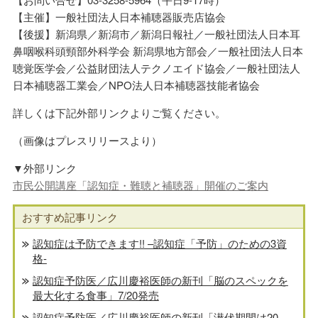
【主催】一般社団法人日本補聴器販売店協会
【後援】新潟県／新潟市／新潟⽇報社／⼀般社団法⼈⽇本⽿
⿐咽喉科頭頸部外科学会 新潟県地⽅部会／⼀般社団法⼈⽇本
聴覚医学会／公益財団法⼈テクノエイド協会／⼀般社団法⼈
⽇本補聴器⼯業会／NPO法⼈⽇本補聴器技能者協会
詳しくは下記外部リンクよりご覧ください。
（画像はプレスリリースより）
▼外部リンク
市民公開講座「認知症・難聴と補聴器」開催のご案内
おすすめ記事リンク
認知症は予防できます!! –認知症「予防」のための3資
格-
認知症予防医／広川慶裕医師の新刊「脳のスペックを
最大化する食事」7/20発売
認知症予防医／広川慶裕医師の新刊「潜伏期間は20