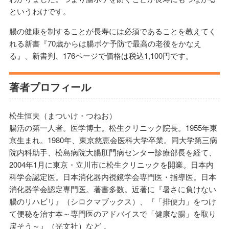
というわけです。
腸の健康を制することが長寿には必須であることを教えてく
れる新書『70歳からは腸ボケ予防で最高の老後をかなえ
る』、新書判、176ページで価格は税込1,100円です。
著者プロフィール
松生恒夫（まついけ・つねお）
腸活の第一人者。医学博士。松生クリニック院長。1955年東
京生まれ。1980年、東京慈恵会医科大学卒業。同大学第三病
院内科助手、松島病院大腸肛門病センター診療部長を経て、
2004年1月に東京・立川市に松生クリニックを開業。日本内
科学会認定医。日本消化器内視鏡学会専門医・指導医。日本
消化器学会認定専門医。著書多数。近著に『暑さに負けない
腸のリハビリ』（シロクマブックス）、『「排便力」をつけ
て便秘を治す本～専門医のアドバイスで「健康な腸」を取り
戻そう～』（光文社）など 。