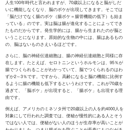
人生100年時代と言われますが、70歳以上になると脳がしだ
いに機能しなくなり、脳のボケが出現してきます。そこでは
「脳だけでなく腸のボケ（腸ボケ＝腸管機能の低下）も始ま
っている」のです。実は脳は腸が進化することによってでき
たものだからです。発生学的には、腸から生まれたのが脳と
いうことになります。原始的な生物の中には、腸はあるもの
の、脳はないものさえいるほどです。
さらに、脳の神経伝達細胞は、腸の神経伝達細胞と同様に存
在します。たとえば、セロトニンというホルモンは、95％が
腸でつくられることがわかっていて、脳でつくられるのはわ
ずか2～3％です。ですから、高齢になると脳の機能に比例す
るように腸の機能も低下するというわけです。これが70歳を
過ぎて、「脳ボケ」が出現すると、「腸ボケ」も出現する理
由です。
例えば、アメリカのミネソタ州で20歳以上の人を約4000人を
対象にして行われた調査では、便秘が慢性的にある人とそう
ではない人では、便秘がない人のほうが生存率が高いことが
わかりました。つまり腸ボケを防ぐことが長寿にもつながる