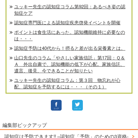
ユッキー先生の認知症コラム第92回：あるべき姿の認
知症ケア
認知症専門医による認知症疾患啓発イベントを開催
ポイントは食生活にあった。認知機能維持に必要なの
は・・・
認知症予防は40代から！摂ると差が出る栄養素とは。
山口先生のコラム「やさしい家族信託」第17回：Ｑ＆
Ａ 外出自粛で、認知機能の低下が心配。家族信託、
遺言、後見、今できることが知りたい
ユッキー先生の認知症コラム：第３回 物忘れが心
配、認知症を予防するには・・・（その１）
編集部ピックアップ
認知症は予防できます!! –認知症「予防」のための3資格-