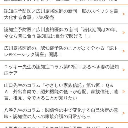
認知症予防医／広川慶裕医師の新刊「脳のスペックを最
大化する食事」7/20発売
認知症予防医／広川慶裕医師の 新刊「潜伏期間は20年。
今なら間に合う 認知症は自分で防げる！」
広川慶裕医師の、認知症予防のことがよく分かる『認ト
レ®️ベーシック講座』開講！
ユッキー先生の認知症コラム第92回：あるべき姿の認知
症ケア
山口先生のコラム「やさしい家族信託」第17回：Ｑ＆
Ａ 外出自粛で、認知機能の低下が心配。家族信託、遺
言、後見、今できることが知りたい
八巻先生のコラム：関係性の中で変化する自己決定の意
味～認知症の人への家族介護の日常から～