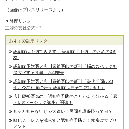
（画像はプレスリリースより）
▼外部リンク
主婦の友社公式HP
おすすめ記事リンク
認知症は予防できます!! –認知症「予防」のための3資
格-
認知症予防医／広川慶裕医師の新刊「脳のスペックを
最大化する食事」7/20発売
認知症予防医／広川慶裕医師の新刊「潜伏期間は20
年。今なら間に合う 認知症は自分で防げる！」
広川慶裕医師の、認知症予防のことがよく分かる『認
トレ®️ベーシック講座』開講！
知ると知らないじゃ大違い！民間介護保険って何？
酸化ストレスを減らすと認知症予防に！秘密はサプリ
メント