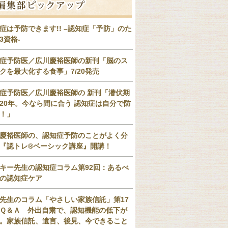
症は予防できます!! –認知症「予防」のた
3資格-
症予防医／広川慶裕医師の新刊「脳のス
クを最大化する食事」7/20発売
症予防医／広川慶裕医師の 新刊「潜伏期
20年。今なら間に合う 認知症は自分で防
！」
慶裕医師の、認知症予防のことがよく分
『認トレ®️ベーシック講座』開講！
キー先生の認知症コラム第92回：あるべ
の認知症ケア
先生のコラム「やさしい家族信託」第17
Ｑ＆Ａ 外出自粛で、認知機能の低下が
。家族信託、遺言、後見、今できること