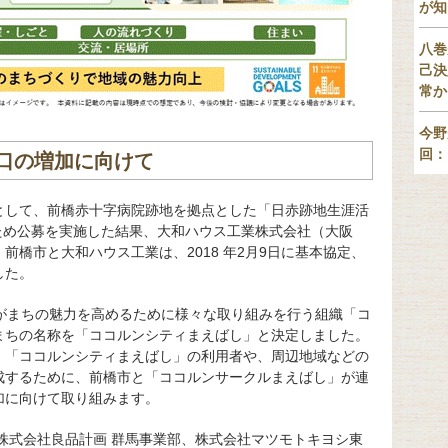
が知
八巻
己決
常か
今野
回：
口の増加に向けて
として、前橋赤十字病院跡地を拠点とした「日赤跡地生涯活
ため公募を実施した結果、大和ハウス工業株式会社（大阪
前橋市と大和ハウス工業は、2018 年2月9日に基本協定、
した。
団体がまちの魅力を高めるために様々な取り組みを行う組織「コ
まちの名称を「ココルンシティまえばし」と決定しました。
、「ココルンシティまえばし」の利用者や、周辺地域などの
成するために、前橋市と「ココルンサークルまえばし」が連
加に向けて取り組みます。
株式会社良品計画 群馬事業部、株式会社マツモトキヨシ東