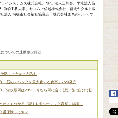
ライシステムズ株式会社、NPO 法人三和会、学校法人昌
人 前橋工科大学、セコム上信越株式会社、群馬ヤクルト販
会福祉法人 前橋市社会福祉協議会、株式会社まちのわーくす
。
業についての連携協定締結
「予防」のための3資格-
「脳のスペックを最大化する食事」7/20発売
刊「潜伏期間は20年。今なら間に合う 認知症は自分で防
とがよく分かる『認トレ®️ベーシック講座』開講！
介護保険って何？