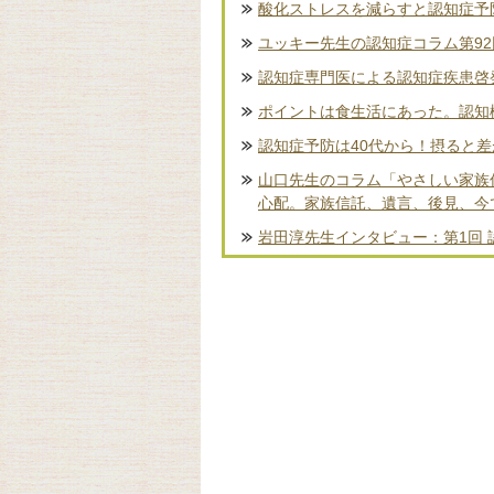
酸化ストレスを減らすと認知症予
ユッキー先生の認知症コラム第9
認知症専門医による認知症疾患啓
ポイントは食生活にあった。認知
認知症予防は40代から！摂ると
山口先生のコラム「やさしい家族
心配。家族信託、遺言、後見、今
岩田淳先生インタビュー：第1回