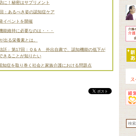
防に！秘密はサプリメント
2回：あるべき姿の認知症ケア
発イベントを開催
機能維持に必要なのは・・・
差が出る栄養素とは。
信託」第17回：Ｑ＆Ａ 外出自粛で、認知機能の低下が
できることが知りたい
 認知症を取り巻く社会と家族介護における問題点