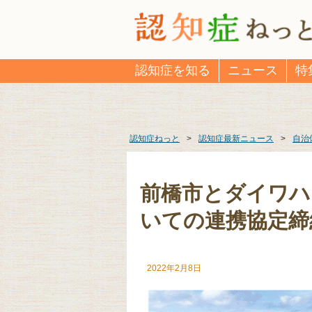
認知症を知る
ニュース
特
認知症ねっと
>
認知症最新ニュース
>
自治
前橋市とダイワハ
いての連携協定締
2022年2月8日