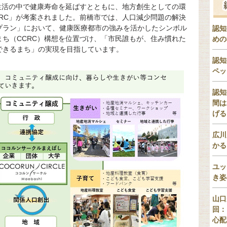
生活の中で健康寿命を延ばすとともに、地方創生としての環
RC」が考案されました。前橋市では、人口減少問題の解決
プラン」において、健康医療都市の強みを活かしたシンボル
認知
ち（CCRC）構想を位置づけ、「市民誰もが、住み慣れた
めの
できるまち」の実現を目指しています。
認知
ペッ
認知
間は
げる
広川
かる
ユッ
き姿
山口
回：
心配