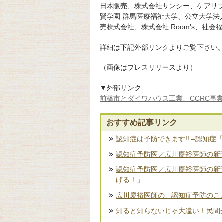
日本販売、株式会社サンシー、ケアサプ
賢学園 群馬医療福祉大学、公立大学法
売株式会社、株式会社 Room’s、社
詳細は下記外部リンクよりご覧下さい
（画像はプレスリリースより）
▼外部リンク
前橋市とダイワハウス工業、CCRC事
おすすめ記事リンク
認知症は予防できます!! –認知症
認知症予防医／広川慶裕医師の新刊
認知症予防医／広川慶裕医師の新
げる！」
広川慶裕医師の、認知症予防のこ
知ると知らないじゃ大違い！民間