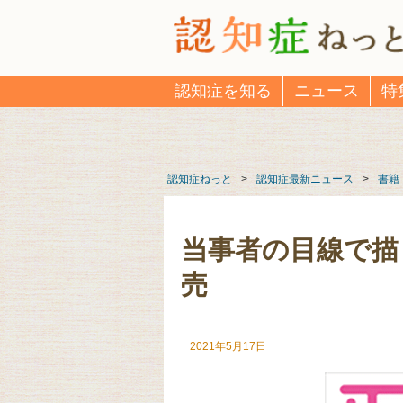
認知症を知る
ニュース
特
認知症ねっと
>
認知症最新ニュース
>
書籍
当事者の目線で描
売
2021年5月17日