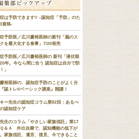
症は予防できます!! –認知症「予防」のた
3資格-
症予防医／広川慶裕医師の新刊「脳のス
クを最大化する食事」7/20発売
症予防医／広川慶裕医師の 新刊「潜伏期
20年。今なら間に合う 認知症は自分で防
！」
慶裕医師の、認知症予防のことがよく分
『認トレ®️ベーシック講座』開講！
キー先生の認知症コラム第92回：あるべ
の認知症ケア
先生のコラム「やさしい家族信託」第17
Ｑ＆Ａ 外出自粛で、認知機能の低下が
。家族信託、遺言、後見、今できること