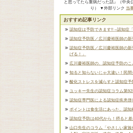
と思ってたら重病だった話』（中央公
り） ▼外部リンク
当
おすすめ記事リンク
認知症は予防できます!! –認知症
認知症予防医／広川慶裕医師の新刊
認知症予防医／広川慶裕医師の新
げる！」
広川慶裕医師の、認知症予防のこ
知ると知らないじゃ大違い！民間
酸化ストレスを減らすと認知症予
ユッキー先生の認知症コラム第9
認知症専門医による認知症疾患啓
ポイントは食生活にあった。認知
認知症予防は40代から！摂ると
山口先生のコラム「やさしい家族