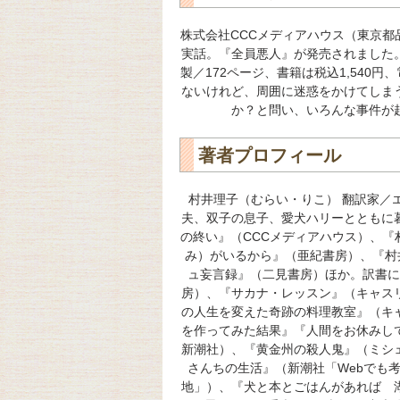
株式会社CCCメディアハウス（東京
実話。『全員悪人』が発売されました
製／172ページ、書籍は税込1,540円
ないけれど、周囲に迷惑をかけてしま
か？と問い、いろんな事件が
著者プロフィール
村井理子（むらい・りこ） 翻訳家／エ
夫、双子の息子、愛犬ハリーとともに
の終い』（CCCメディアハウス）、
み）がいるから』（亜紀書房）、『村井
ュ妄言録』（二見書房）ほか。訳書に
房）、『サカナ・レッスン』（キャス
の人生を変えた奇跡の料理教室』（キ
を作ってみた結果』『人間をお休みし
新潮社）、『黄金州の殺人鬼』（ミシ
さんちの生活』（新潮社「Webでも
地」）、『犬と本とごはんがあれば 