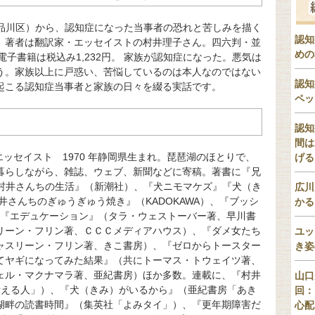
都品川区）から、認知症になった当事者の恐れと苦しみを描く
認知
。著者は翻訳家・エッセイストの村井理子さん。四六判・並
めの
、電子書籍は税込み1,232円。 家族が認知症になった。悪気は
う。家族以上に戸惑い、苦悩しているのは本人なのではない
認知
起こる認知症当事者と家族の日々を綴る実話です。
ペッ
認知
間は
ッセイスト 1970 年静岡県生まれ。琵琶湖のほとりで、
げる
暮らしながら、雑誌、ウェブ、新聞などに寄稿。著書に『兄
『村井さんちの生活』（新潮社）、『犬ニモマケズ』『犬（き
広川
さんちのぎゅうぎゅう焼き』（KADOKAWA）、『ブッシ
かる
『エデュケーション』（タラ・ウェストーバー著、早川書
リーン・フリン著、ＣＣＣメディアハウス）、『ダメ女たち
ユッ
ャスリーン・フリン著、きこ書房）、『ゼロからトースター
き姿
てヤギになってみた結果』（共にトーマス・トウェイツ著、
ェル・マクナマラ著、亜紀書房）ほか多数。連載に、『村井
山口
考える人」）、『犬（きみ）がいるから』（亜紀書房「あき
回：
湖畔の読書時間』（集英社「よみタイ」）、『更年期障害だ
心配