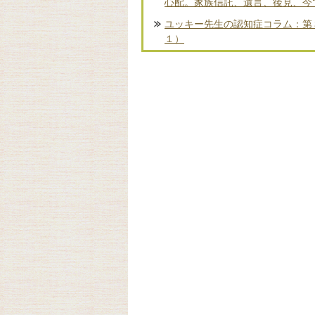
心配。家族信託、遺言、後見、今
ユッキー先生の認知症コラム：第
１）