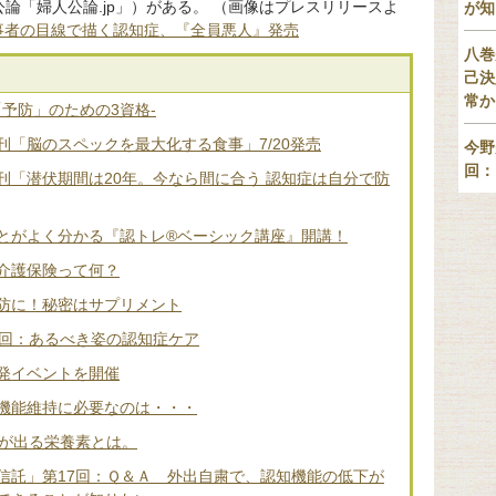
論「婦人公論.jp」）がある。 （画像はプレスリリースよ
が知
事者の目線で描く認知症、『全員悪人』発売
八巻
己決
常か
「予防」のための3資格-
「脳のスペックを最大化する食事」7/20発売
今野
回：
刊「潜伏期間は20年。今なら間に合う 認知症は自分で防
とがよく分かる『認トレ®️ベーシック講座』開講！
介護保険って何？
防に！秘密はサプリメント
2回：あるべき姿の認知症ケア
発イベントを開催
機能維持に必要なのは・・・
差が出る栄養素とは。
信託」第17回：Ｑ＆Ａ 外出自粛で、認知機能の低下が