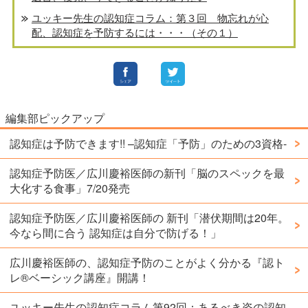
ユッキー先生の認知症コラム：第３回 物忘れが心
配、認知症を予防するには・・・（その１）
編集部ピックアップ
認知症は予防できます!! –認知症「予防」のための3資格-
認知症予防医／広川慶裕医師の新刊「脳のスペックを最
大化する食事」7/20発売
認知症予防医／広川慶裕医師の 新刊「潜伏期間は20年。
今なら間に合う 認知症は自分で防げる！」
広川慶裕医師の、認知症予防のことがよく分かる『認ト
レ®️ベーシック講座』開講！
ユッキー先生の認知症コラム第92回：あるべき姿の認知