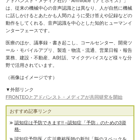
アドバンスト・メディア社の「AmiVoice（アミボイス）」
は、従来の機械中心の音声認識とは異なり、人が自然に機械
に話しかけるとあたかも人間のように受け答えや記録などの
動作をしてくれる、音声認識を中心とした知的ヒューマンイ
ンターフェースです。
医療のほか、議事録・書き起こし、コールセンター、開発ツ
ール・モバイルアプリ、製造・物流・流通、営業日報・報告
業務、建設・不動産、AI対話、マイクデバイスなど様々な分
野で活用されています。
（画像はイメージです）
▼外部リンク
FRONTEOとアドバンスト・メディアが共同研究を開始
おすすめ記事リンク
認知症は予防できます!! –認知症「予防」のための3資
格-
認知症予防医／広川慶裕医師の新刊「脳のスペックを