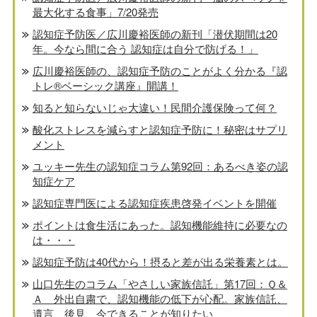
最大化する食事」7/20発売
認知症予防医／広川慶裕医師の新刊「潜伏期間は20
年。今なら間に合う 認知症は自分で防げる！」
広川慶裕医師の、認知症予防のことがよく分かる『認
トレ®️ベーシック講座』開講！
知ると知らないじゃ大違い！民間介護保険って何？
酸化ストレスを減らすと認知症予防に！秘密はサプリ
メント
ユッキー先生の認知症コラム第92回：あるべき姿の認
知症ケア
認知症専門医による認知症疾患啓発イベントを開催
ポイントは食生活にあった。認知機能維持に必要なの
は・・・
認知症予防は40代から！摂ると差が出る栄養素とは。
山口先生のコラム「やさしい家族信託」第17回：Ｑ＆
Ａ 外出自粛で、認知機能の低下が心配。家族信託、
遺言、後見、今できることが知りたい