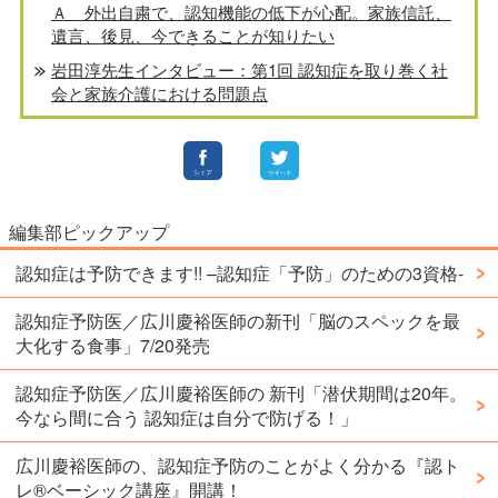
Ａ 外出自粛で、認知機能の低下が心配。家族信託、
遺言、後見、今できることが知りたい
岩田淳先生インタビュー：第1回 認知症を取り巻く社
会と家族介護における問題点
編集部ピックアップ
認知症は予防できます!! –認知症「予防」のための3資格-
認知症予防医／広川慶裕医師の新刊「脳のスペックを最
大化する食事」7/20発売
認知症予防医／広川慶裕医師の 新刊「潜伏期間は20年。
今なら間に合う 認知症は自分で防げる！」
広川慶裕医師の、認知症予防のことがよく分かる『認ト
レ®️ベーシック講座』開講！