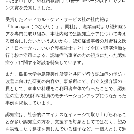
いたま市）が、紙社内報部門（1冊子 19ページ以下）でブロ
ンズ賞を受賞しました。
受賞したメディカル・ケア・サービス社の社内報は
『Tsunagari（つながり）』。同社は、創業当時より認知症ケ
アを専門に取り組み、本社内報では認知症ケアについて考え
る機会にしたいという思いから、認知症当事者の丹野智文氏
と「日本一かっこいい介護福祉士」として全国で講演活動を
行う杉本浩司による、認知症当事者の方の視点にたった認知
症ケアに関する対談を特集しています。
また、島根大学や島津製作所等と共同で行う認知症の予防・
改善に向けた研究の内容や、事業所にて、自立支援介護の一
貫として、家事や料理をご利用者主体で行ったことで、認知
症の症状の緩和や社員のモチベーションアップにつながった
事例を掲載しています。
認知症は、社会的にマイナスなイメージで取り上げられるこ
とが多い認知症の方を、支援する対象としてではなく、望み
を実現したり趣味を楽しんでいる様子など、一個人として輝