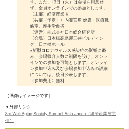
す。また、13日（火）は会場を用意せ
ず、全員オンラインでの参加とします。
〈主催〉経済産業省
〈共催（予定）〉内閣官房 健康・医療戦
略室、厚生労働省
〈運営〉株式会社日本総合研究所
〈会場〉日本橋髙島屋三井ビルディン
グ 日本橋ホール
※新型コロナウイルス感染症の影響に鑑
み、会場収容人数に制限を設け、オンラ
インでの参加を可能とします。オンライ
ン参加申込み及び会場参加申込みの詳細
については、後日公表します。
〈参加費用〉無料
（画像はイメージです）
▼外部リンク
3rd Well Aging Society Summit Asia-Japan（経済産業省主
催）