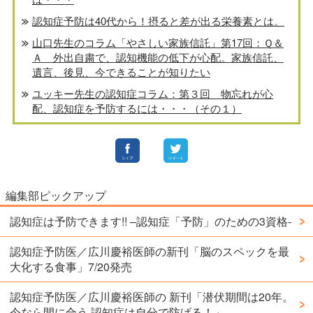
認知症予防は40代から！摂ると差が出る栄養素とは。
山口先生のコラム「やさしい家族信託」第17回：Ｑ＆
Ａ 外出自粛で、認知機能の低下が心配。家族信託、
遺言、後見、今できることが知りたい
ユッキー先生の認知症コラム：第３回 物忘れが心
配、認知症を予防するには・・・（その１）
編集部ピックアップ
認知症は予防できます!! –認知症「予防」のための3資格-
認知症予防医／広川慶裕医師の新刊「脳のスペックを最
大化する食事」7/20発売
認知症予防医／広川慶裕医師の 新刊「潜伏期間は20年。
今なら間に合う 認知症は自分で防げる！」