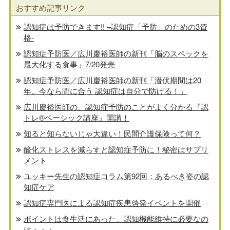
おすすめ記事リンク
認知症は予防できます!! –認知症「予防」のための3資
格-
認知症予防医／広川慶裕医師の新刊「脳のスペックを
最大化する食事」7/20発売
認知症予防医／広川慶裕医師の新刊「潜伏期間は20
年。今なら間に合う 認知症は自分で防げる！」
広川慶裕医師の、認知症予防のことがよく分かる『認
トレ®️ベーシック講座』開講！
知ると知らないじゃ大違い！民間介護保険って何？
酸化ストレスを減らすと認知症予防に！秘密はサプリ
メント
ユッキー先生の認知症コラム第92回：あるべき姿の認
知症ケア
認知症専門医による認知症疾患啓発イベントを開催
ポイントは食生活にあった。認知機能維持に必要なの
は・・・