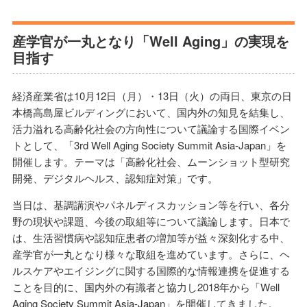
産学官が一丸となり「Well Aging」の実現を
目指す
経済産業省は10月12日（月）・13日（火）の両日、東京の日
本橋高島屋ビルディングにおいて、国内外の知見を結集し、
活力溢れる高齢化社会の方向性について議論する国際イベン
トとして、「3rd Well Aging Society Summit Asia-Japan」を
開催します。テーマは「高齢化社会、ムーンショット型研究
開発、デジタルヘルス、認知症対策」です。
当日は、基調講演やパネルディスカッション等を行い、各分
野の現状や課題、今後の取組等について議論します。日本で
は、生活習慣病や認知症患者の増加等が益々深刻化する中、
産学官が一丸となり様々な取組を進めています。さらに、ヘ
ルスケアやエイジングに関する国際的な情報連携を促進する
ことを目的に、国内外の有識者と協力し2018年から「Well
Aging Society Summit Asia-Japan」を開催してきました。