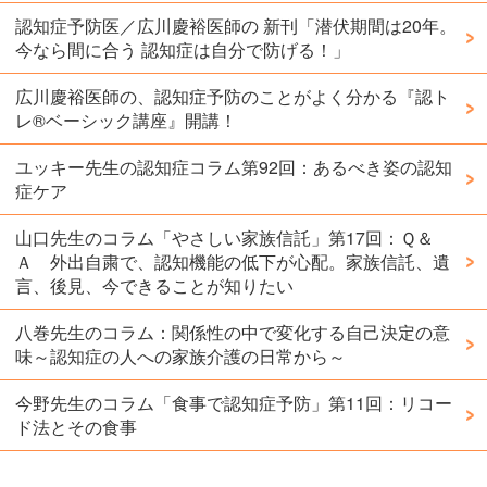
認知症予防医／広川慶裕医師の 新刊「潜伏期間は20年。
今なら間に合う 認知症は自分で防げる！」
広川慶裕医師の、認知症予防のことがよく分かる『認ト
レ®️ベーシック講座』開講！
ユッキー先生の認知症コラム第92回：あるべき姿の認知
症ケア
山口先生のコラム「やさしい家族信託」第17回：Ｑ＆
Ａ 外出自粛で、認知機能の低下が心配。家族信託、遺
言、後見、今できることが知りたい
八巻先生のコラム：関係性の中で変化する自己決定の意
味～認知症の人への家族介護の日常から～
今野先生のコラム「食事で認知症予防」第11回：リコー
ド法とその食事