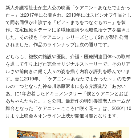
新人介護福祉士が主人公の映画「ケアニン～あなたでよかっ
た～」は2017年に公開され、2019年にはスピンオフ作品とし
て同名同役が出演する「ピア～まちをつなぐもの～」を製
作。在宅医療をテーマに多職種連携や地域包括ケアを描きま
した。その後も「ケアニン」シリーズとして2作が製作公開
されました。作品のラインナップは次の通りです。
どちらも、複数の施設や医院、介護・医療関連団体への取材
を通して作り上げた完全オリジナルストーリーで、そのリア
ルさや前向きに働く人々の姿を描く内容が評判を呼んでいま
す。更に2019年、「ケアニン～あなたでよかった～」のモデ
ルの一つとなった神奈川県藤沢市にある介護施設「あおい
あ」に1年密着したドキュメンタリー「僕とケアニンとおば
あちゃんたちと。」を公開。最新作の特別養護老人ホームが
舞台となった「ケアニン～こころに咲く花～」は、2020年10
月より上映会＆オンライン上映が開催可能となります。