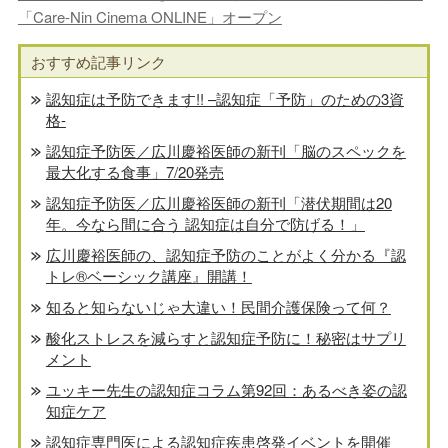
「Care-Nin Cinema ONLINE」オープン
おすすめ記事リンク
認知症は予防できます!! –認知症「予防」のための3資
格-
認知症予防医／広川慶裕医師の新刊「脳のスペックを
最大化する食事」7/20発売
認知症予防医／広川慶裕医師の新刊「潜伏期間は20
年。今なら間に合う 認知症は自分で防げる！」
広川慶裕医師の、認知症予防のことがよく分かる『認
トレ®️ベーシック講座』開講！
知ると知らないじゃ大違い！民間介護保険って何？
酸化ストレスを減らすと認知症予防に！秘密はサプリ
メント
ユッキー先生の認知症コラム第92回：あるべき姿の認
知症ケア
認知症専門医による認知症疾患啓発イベントを開催