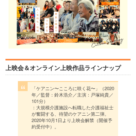
上映会＆オンライン上映作品ラインナップ
「ケアニン〜こころに咲く花〜」（2020
年／監督：鈴木浩介／主演：戸塚純貴／
101分）
：大規模介護施設へ転職した介護福祉士
が奮闘する、待望のケアニン第二弾。
2020年10月1日より上映会解禁（開催予
約受付中）。