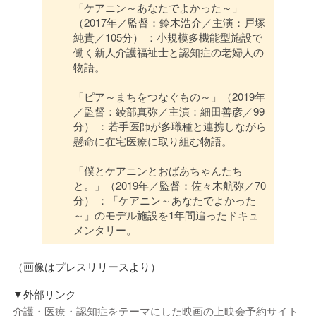
「ケアニン～あなたでよかった～」
（2017年／監督：鈴木浩介／主演：戸塚
純貴／105分） ：小規模多機能型施設で
働く新人介護福祉士と認知症の老婦人の
物語。
「ピア～まちをつなぐもの～」（2019年
／監督：綾部真弥／主演：細田善彦／99
分） ：若手医師が多職種と連携しながら
懸命に在宅医療に取り組む物語。
「僕とケアニンとおばあちゃんたち
と。」（2019年／監督：佐々木航弥／70
分） ：「ケアニン～あなたでよかった
～」のモデル施設を1年間追ったドキュ
メンタリー。
（画像はプレスリリースより）
▼外部リンク
介護・医療・認知症をテーマにした映画の上映会予約サイト