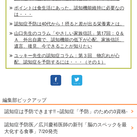
ポイントは食生活にあった。認知機能維持に必要なの
は・・・
認知症予防は40代から！摂ると差が出る栄養素とは。
山口先生のコラム「やさしい家族信託」第17回：Ｑ＆
Ａ 外出自粛で、認知機能の低下が心配。家族信託、
遺言、後見、今できることが知りたい
ユッキー先生の認知症コラム：第３回 物忘れが心
配、認知症を予防するには・・・（その１）
編集部ピックアップ
認知症は予防できます!! –認知症「予防」のための3資格-
認知症予防医／広川慶裕医師の新刊「脳のスペックを最
大化する食事」7/20発売