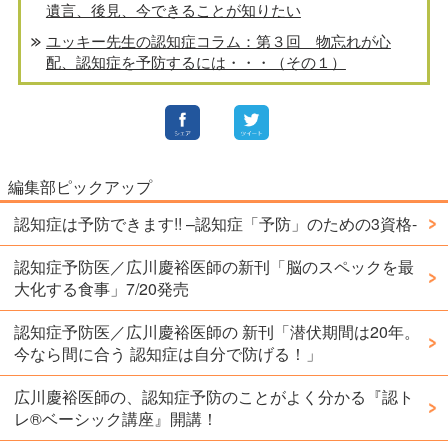
遺言、後見、今できることが知りたい
ユッキー先生の認知症コラム：第３回 物忘れが心
配、認知症を予防するには・・・（その１）
編集部ピックアップ
認知症は予防できます!! –認知症「予防」のための3資格-
認知症予防医／広川慶裕医師の新刊「脳のスペックを最
大化する食事」7/20発売
認知症予防医／広川慶裕医師の 新刊「潜伏期間は20年。
今なら間に合う 認知症は自分で防げる！」
広川慶裕医師の、認知症予防のことがよく分かる『認ト
レ®️ベーシック講座』開講！