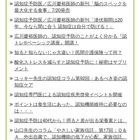
認知症予防医／広川慶裕医師の新刊「脳のスペックを
最大化する食事」7/20発売
認知症予防医／広川慶裕医師の新刊「潜伏期間は20
年。今なら間に合う 認知症は自分で防げる！」
広川慶裕医師の、認知症予防のことがよく分かる『認
トレ®️ベーシック講座』開講！
知ると知らないじゃ大違い！民間介護保険って何？
酸化ストレスを減らすと認知症予防に！秘密はサプリ
メント
ユッキー先生の認知症コラム第92回：あるべき姿の認
知症ケア
認知症専門医による認知症疾患啓発イベントを開催
ポイントは食生活にあった。認知機能維持に必要なの
は・・・
認知症予防は40代から！摂ると差が出る栄養素とは。
山口先生のコラム「やさしい家族信託」第17回：Ｑ＆
Ａ 外出自粛で、認知機能の低下が心配。家族信託、