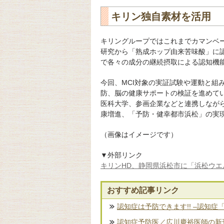
キリン独自素材を活用
キリングループではこれまでカマンベ
研究から「熟成ホップ由来苦味酸」に
で各々の成分の継続摂取による認知機
今回、MCI対象の実証試験や運動と組
防、脳の健康サポートの検証を進めて
医科大学、参画企業などと連携しなが
康増進、「予防・健幸都市浜松」の実
（画像はイメージです）
▼外部リンク
キリンHD、静岡県浜松市に「浜松ウエ
おすすめ記事リンク
認知症は予防できます!! –認知症
認知症予防医／広川慶裕医師の新刊