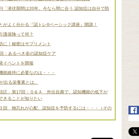
刊「潜伏期間は20年。今なら間に合う 認知症は自分で防
とがよく分かる『認トレ®️ベーシック講座』開講！
介護保険って何？
防に！秘密はサプリメント
2回：あるべき姿の認知症ケア
発イベントを開催
機能維持に必要なのは・・・
差が出る栄養素とは。
信託」第17回：Ｑ＆Ａ 外出自粛で、認知機能の低下が
できることが知りたい
３回 物忘れが心配、認知症を予防するには・・・（その