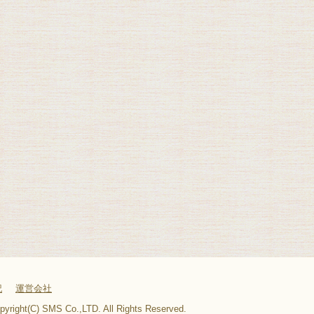
記
運営会社
pyright(C) SMS Co.,LTD. All Rights Reserved.