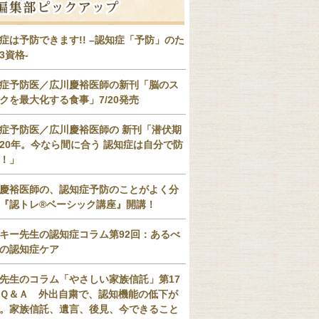
症は予防できます!! –認知症「予防」のた
3資格-
症予防医／広川慶裕医師の新刊「脳のス
クを最大化する食事」7/20発売
症予防医／広川慶裕医師の 新刊「潜伏期
20年。今なら間に合う 認知症は自分で防
！」
慶裕医師の、認知症予防のことがよく分
『認トレ®️ベーシック講座』開講！
キー先生の認知症コラム第92回：あるべ
の認知症ケア
先生のコラム「やさしい家族信託」第17
Ｑ＆Ａ 外出自粛で、認知機能の低下が
。家族信託、遺言、後見、今できること