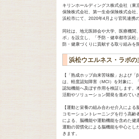
キリンホールディングス株式会社（東京
保険株式会社、第一生命保険株式会社
浜松市にて、2020年4月より官民連
同社は、地元医師会や大学、医療機関
ボ」を設立し、「予防・健幸都市浜松
防・健康づくりに貢献する取り組みを
浜松ウエルネス・ラボの
【「熟成ホップ由来苦味酸」および「β
は、軽度認知障害（MCI）を対象に、
認知機能へ及ぼす作用を検証します。
活動やソリューション開発を進めてい
【運動と栄養の組み合わせ介入による
コモーショントレーニングを行う高齢
による、脳機能や運動機能を含めた健
運動の習慣化による脳機能を中心とし
きます。