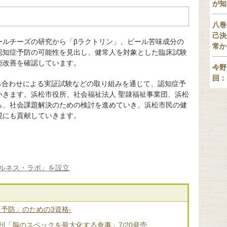
が知
八巻
己決
ールチーズの研究から「βラクトリン」、ビール苦味成分の
常か
認知症予防の可能性を見出し、健常人を対象とした臨床試験
能改善を確認しています。
今野
回：
み合わせによる実証試験などの取り組みを通じて、認知症予
いきます。浜松市役所、社会福祉法人 聖隷福祉事業団、浜松
ら、社会課題解決のための検討を進めていき、浜松市民の健
現にも貢献していきます。
ルネス・ラボ」を設立
「予防」のための3資格-
「脳のスペックを最大化する食事」7/20発売