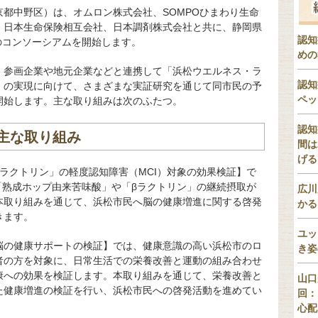
都中野区）は、オムロン株式会社、SOMPOひまわり生命
、日本生命保険相互会社、日本調剤株式会社と共に、静岡県
認知
携のコンソーシアムを開始します。
めの
、参画企業や地元企業などと連携して「浜松ウエルネス・ラ
認知
」の実現に向けて、さまざまな実証研究を通じて同市民の予
ペッ
開始します。主な取り組みは次のふたつ。
認知
主な取り組み
間は
げる
ラクトリン」の軽度認知障害（MCI）対象の効果検証】で
「熟成ホップ由来苦味酸」や「βラクトリン」の継続摂取が
広川
本取り組みを通じて、浜松市民へ脳の健康増進に関する啓発
かる
きます。
ユッ
脳の健康サポートの検証】では、健康意識の高い浜松市のロ
き姿
者の方を対象に、日常生活での栄養改善と運動の組み合わせ
康への効果を検証します。本取り組みを通じて、栄養改善と
山口
た健康増進の検証を行い、浜松市民への啓発活動を進めてい
回：
心配