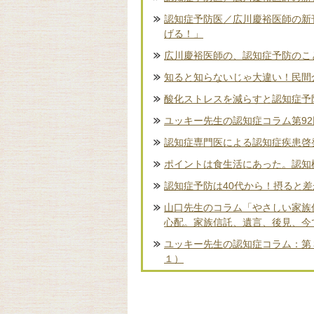
認知症予防医／広川慶裕医師の新
げる！」
広川慶裕医師の、認知症予防のこ
知ると知らないじゃ大違い！民間
酸化ストレスを減らすと認知症予
ユッキー先生の認知症コラム第9
認知症専門医による認知症疾患啓
ポイントは食生活にあった。認知
認知症予防は40代から！摂ると
山口先生のコラム「やさしい家族
心配。家族信託、遺言、後見、今
ユッキー先生の認知症コラム：第
１）