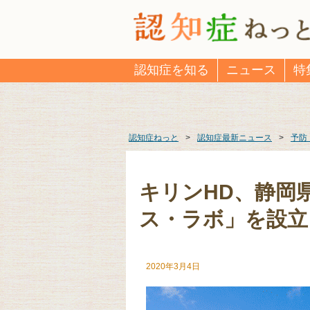
認知症を知る
ニュース
特
認知症ねっと
>
認知症最新ニュース
>
予防
キリンHD、静岡
ス・ラボ」を設立
2020年3月4日