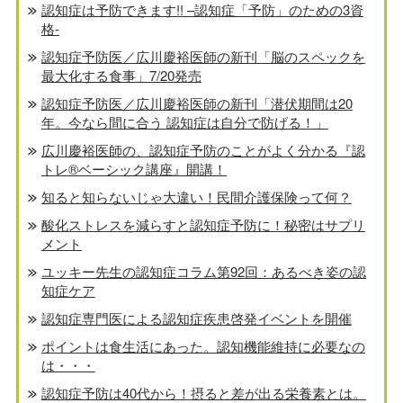
認知症は予防できます!! –認知症「予防」のための3資
格-
認知症予防医／広川慶裕医師の新刊「脳のスペックを
最大化する食事」7/20発売
認知症予防医／広川慶裕医師の新刊「潜伏期間は20
年。今なら間に合う 認知症は自分で防げる！」
広川慶裕医師の、認知症予防のことがよく分かる『認
トレ®️ベーシック講座』開講！
知ると知らないじゃ大違い！民間介護保険って何？
酸化ストレスを減らすと認知症予防に！秘密はサプリ
メント
ユッキー先生の認知症コラム第92回：あるべき姿の認
知症ケア
認知症専門医による認知症疾患啓発イベントを開催
ポイントは食生活にあった。認知機能維持に必要なの
は・・・
認知症予防は40代から！摂ると差が出る栄養素とは。