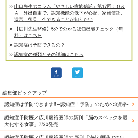
山口先生のコラム「やさしい家族信託」第17回：Ｑ＆
Ａ 外出自粛で、認知機能の低下が心配。家族信託、
遺言、後見、今できることが知りたい
【広川先生監修】5分で分かる認知機能チェック（無
料）はこちら
認知症は予防できるの？
認知症の種類とその詳細はこちら
編集部ピックアップ
認知症は予防できます!! –認知症「予防」のための3資格-
認知症予防医／広川慶裕医師の新刊「脳のスペックを最
大化する食事」7/20発売
認知症予防医／広川慶裕医師の 新刊「潜伏期間は20年。