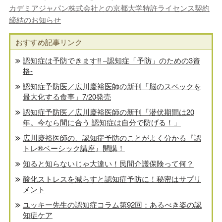
カデミアジャパン株式会社との京都大学特許ライセンス契約
締結のお知らせ
おすすめ記事リンク
認知症は予防できます!! –認知症「予防」のための3資
格-
認知症予防医／広川慶裕医師の新刊「脳のスペックを
最大化する食事」7/20発売
認知症予防医／広川慶裕医師の新刊「潜伏期間は20
年。今なら間に合う 認知症は自分で防げる！」
広川慶裕医師の、認知症予防のことがよく分かる『認
トレ®️ベーシック講座』開講！
知ると知らないじゃ大違い！民間介護保険って何？
酸化ストレスを減らすと認知症予防に！秘密はサプリ
メント
ユッキー先生の認知症コラム第92回：あるべき姿の認
知症ケア