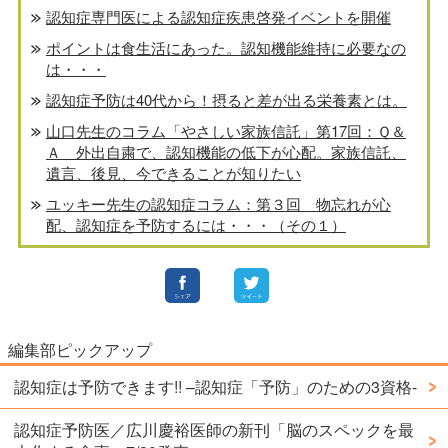
認知症専門医による認知症疾患啓発イベントを開催
ポイントは食生活にあった。認知機能維持に必要なの
は・・・
認知症予防は40代から！摂ると差が出る栄養素とは。
山口先生のコラム「やさしい家族信託」第17回：Ｑ＆
Ａ 外出自粛で、認知機能の低下が心配。家族信託、
遺言、後見、今できることが知りたい
ユッキー先生の認知症コラム：第３回 物忘れが心
配、認知症を予防するには・・・（その１）
編集部ピックアップ
認知症は予防できます!! –認知症「予防」のための3資格-
認知症予防医／広川慶裕医師の新刊「脳のスペックを最