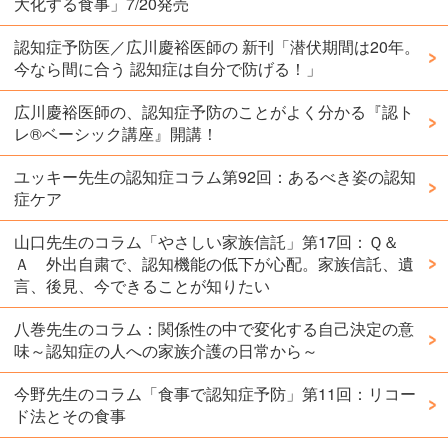
大化する食事」7/20発売
認知症予防医／広川慶裕医師の 新刊「潜伏期間は20年。
今なら間に合う 認知症は自分で防げる！」
広川慶裕医師の、認知症予防のことがよく分かる『認ト
レ®️ベーシック講座』開講！
ユッキー先生の認知症コラム第92回：あるべき姿の認知
症ケア
山口先生のコラム「やさしい家族信託」第17回：Ｑ＆
Ａ 外出自粛で、認知機能の低下が心配。家族信託、遺
言、後見、今できることが知りたい
八巻先生のコラム：関係性の中で変化する自己決定の意
味～認知症の人への家族介護の日常から～
今野先生のコラム「食事で認知症予防」第11回：リコー
ド法とその食事