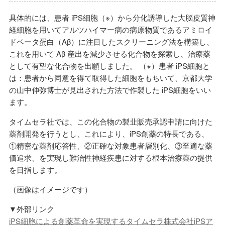
具体的には、患者 iPS細胞（※）から分化誘導した大脳皮質神
経細胞を用いてアルツハイマー病の病原物質であるアミロイ
ドベータ蛋白（Aβ）に注目したスクリーニング法を構築し、
これを用いて Aβ 産出を減少させる化合物を探索し、治療薬
として有望な化合物を出願しました。 （※）患者 iPS細胞と
は：患者から同意を得て取得した細胞をもちいて、京都大学
の山中伸弥博士が見出された方法で作製した iPS細胞をいい
ます。
タイムセラ社では、この化合物の製㐀販売承認申請に向けた
薬剤開発を行うとし、これにより、iPS創薬の特長である、
①精密な薬剤応答性、②正確な対象患者層別化、③至適な薬
価追求、を実現し難治性神経疾患に対する根本治療薬の提供
を目指します。
（画像はイメージです）
▼外部リンク
iPS細胞による創薬革命を実現するタイムセラ株式会社iPSア