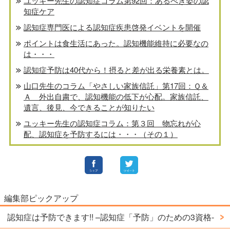
ユッキー先生の認知症コラム第92回：あるべき姿の認
知症ケア
認知症専門医による認知症疾患啓発イベントを開催
ポイントは食生活にあった。認知機能維持に必要なの
は・・・
認知症予防は40代から！摂ると差が出る栄養素とは。
山口先生のコラム「やさしい家族信託」第17回：Ｑ＆
Ａ 外出自粛で、認知機能の低下が心配。家族信託、
遺言、後見、今できることが知りたい
ユッキー先生の認知症コラム：第３回 物忘れが心
配、認知症を予防するには・・・（その１）
編集部ピックアップ
認知症は予防できます!! –認知症「予防」のための3資格-