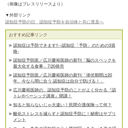
（画像はプレスリリースより）
▼外部リンク
認知症予防の日、認知症予防を自治体と共に普及へ
おすすめ記事リンク
認知症は予防できます!! –認知症「予防」のための3資
格-
認知症予防医／広川慶裕医師の新刊「脳のスペックを
最大化する食事」7/20発売
認知症予防医／広川慶裕医師の新刊「潜伏期間は20
年。今なら間に合う 認知症は自分で防げる！」
広川慶裕医師の、認知症予防のことがよく分かる『認
トレ®️ベーシック講座』開講！
知ると知らないじゃ大違い！民間介護保険って何？
酸化ストレスを減らすと認知症予防に！秘密はサプリ
メント