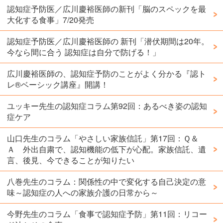
認知症予防医／広川慶裕医師の新刊「脳のスペックを最
大化する食事」7/20発売
認知症予防医／広川慶裕医師の 新刊「潜伏期間は20年。
今なら間に合う 認知症は自分で防げる！」
広川慶裕医師の、認知症予防のことがよく分かる『認ト
レ®️ベーシック講座』開講！
ユッキー先生の認知症コラム第92回：あるべき姿の認知
症ケア
山口先生のコラム「やさしい家族信託」第17回：Ｑ＆
Ａ 外出自粛で、認知機能の低下が心配。家族信託、遺
言、後見、今できることが知りたい
八巻先生のコラム：関係性の中で変化する自己決定の意
味～認知症の人への家族介護の日常から～
今野先生のコラム「食事で認知症予防」第11回：リコー