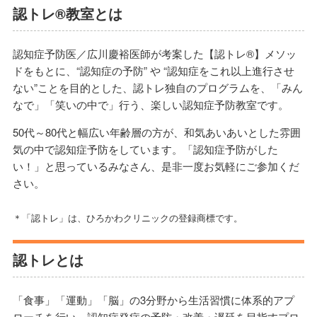
認トレ®教室とは
認知症予防医／広川慶裕医師が考案した【認トレ®】メソッ
ドをもとに、“認知症の予防” や “認知症をこれ以上進行させ
ない”ことを目的とした、認トレ独自のプログラムを、「みん
なで」「笑いの中で」行う、楽しい認知症予防教室です。
50代～80代と幅広い年齢層の方が、和気あいあいとした雰囲
気の中で認知症予防をしています。「認知症予防がした
い！」と思っているみなさん、是非一度お気軽にご参加くだ
さい。
＊「認トレ」は、ひろかわクリニックの登録商標です。
認トレとは
「食事」「運動」「脳」の3分野から生活習慣に体系的アプ
ローチを行い、認知症発症の予防・改善・遅延を目指すプロ