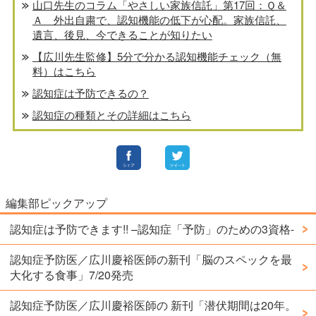
山口先生のコラム「やさしい家族信託」第17回：Ｑ＆
Ａ 外出自粛で、認知機能の低下が心配。家族信託、
遺言、後見、今できることが知りたい
【広川先生監修】5分で分かる認知機能チェック（無
料）はこちら
認知症は予防できるの？
認知症の種類とその詳細はこちら
編集部ピックアップ
認知症は予防できます!! –認知症「予防」のための3資格-
認知症予防医／広川慶裕医師の新刊「脳のスペックを最
大化する食事」7/20発売
認知症予防医／広川慶裕医師の 新刊「潜伏期間は20年。