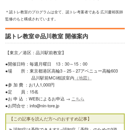
＊認トレ教室のプログラムは全て、認トレ考案者である 広川慶裕医師
監修のもと構成されています。
認トレ教室＠品川教室 開催案内
【東京／港区：品川駅前教室】
●開催日時：毎週月曜日 13：30～15：00
●場 所：東京都港区高輪3－25－27アベニュー高輪603
品川駅前MCI相談室内
（地図）
●参 加 費 ：お1人1,000円
●定 員：15名
●お 申 込 ：WEBによるお申込 →
こちら
●お問合せ：info@nin-tore.jp
【この記事を読んだ方へのおすすめ記事】
認知症は予防できます!! –認知症「予防」のための3資