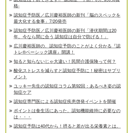
格-
認知症予防医／広川慶裕医師の新刊「脳のスペックを
最大化する食事」7/20発売
認知症予防医／広川慶裕医師の新刊「潜伏期間は20
年。今なら間に合う 認知症は自分で防げる！」
広川慶裕医師の、認知症予防のことがよく分かる『認
トレ®️ベーシック講座』開講！
知ると知らないじゃ大違い！民間介護保険って何？
酸化ストレスを減らすと認知症予防に！秘密はサプリ
メント
ユッキー先生の認知症コラム第92回：あるべき姿の認
知症ケア
認知症専門医による認知症疾患啓発イベントを開催
ポイントは食生活にあった。認知機能維持に必要なの
は・・・
認知症予防は40代から！摂ると差が出る栄養素とは。