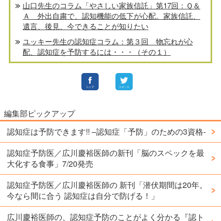
山口先生のコラム「やさしい家族信託」第17回：Ｑ＆
Ａ 外出自粛で、認知機能の低下が心配。家族信託、
遺言、後見、今できることが知りたい
ユッキー先生の認知症コラム：第３回 物忘れが心
配、認知症を予防するには・・・（その１）
編集部ピックアップ
認知症は予防できます!! –認知症「予防」のための3資格-
認知症予防医／広川慶裕医師の新刊「脳のスペックを最
大化する食事」7/20発売
認知症予防医／広川慶裕医師の 新刊「潜伏期間は20年。
今なら間に合う 認知症は自分で防げる！」
広川慶裕医師の、認知症予防のことがよく分かる『認ト