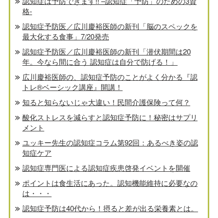
認知症は予防できます!! –認知症「予防」のための3資
格-
認知症予防医／広川慶裕医師の新刊「脳のスペックを
最大化する食事」7/20発売
認知症予防医／広川慶裕医師の新刊「潜伏期間は20
年。今なら間に合う 認知症は自分で防げる！」
広川慶裕医師の、認知症予防のことがよく分かる『認
トレ®️ベーシック講座』開講！
知ると知らないじゃ大違い！民間介護保険って何？
酸化ストレスを減らすと認知症予防に！秘密はサプリ
メント
ユッキー先生の認知症コラム第92回：あるべき姿の認
知症ケア
認知症専門医による認知症疾患啓発イベントを開催
ポイントは食生活にあった。認知機能維持に必要なの
は・・・
認知症予防は40代から！摂ると差が出る栄養素とは。