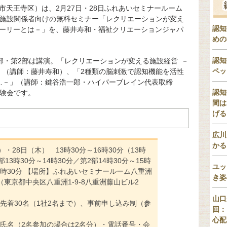
市天王寺区）は、2月27日・28日ふれあいセミナールーム
護施設関係者向けの無料セミナー「レクリエーションが変え
認知
トーリーとは－」を、藤井寿和・福祉クリエーションジャパ
めの
認知
部・第2部は講演。「レクリエーションが変える施設経営 －
ペッ
」（講師：藤井寿和）、「2種類の脳刺激で認知機能を活性
…－」（講師：鍵谷浩一郎・ハイパーブレイン代表取締
認知
体験会です。
間は
げる
広川
かる
・28日（木） 13時30分～16時30分（13時
13時30分～14時30分／第2部14時30分～15時
ユッ
16時30分 【場所】ふれあいセミナールーム八重洲
き姿
東京都中央区八重洲1-9-8八重洲藤山ビル2
山口
先着30名（1社2名まで）、事前申し込み制（参
回：
心配
氏名（2名参加の場合は2名分）・電話番号・会