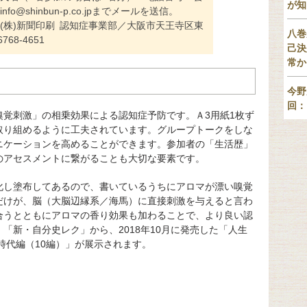
が知
o@shinbun-p.co.jpまでメールを送信。
(株)新聞印刷 認知症事業部／大阪市天王寺区東
八巻
768-4651
己決
常か
今野
回：
嗅覚刺激」の相乗効果による認知症予防です。Ａ3用紙1枚ず
取り組めるように工夫されています。グループトークをしな
ニケーションを高めることができます。参加者の「生活歴」
のアセスメントに繋がることも大切な要素です。
化し塗布してあるので、書いているうちにアロマが漂い嗅覚
だけが、脳（大脳辺縁系／海馬）に直接刺激を与えると言わ
合うとともにアロマの香り効果も加わることで、より良い認
「新・自分史レク」から、2018年10月に発売した「人生
時代編（10編）」が展示されます。