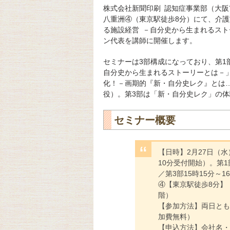
株式会社新聞印刷 認知症事業部（大阪
八重洲④（東京駅徒歩8分）にて、介
る施設経営 －自分史から生まれるス
ン代表を講師に開催します。
セミナーは3部構成になっており、第1
自分史から生まれるストーリーとは－
化！－画期的『新・自分史レク』とは
役）。第3部は「新・自分史レク」の
セミナー概要
【日時】2月27日（水）
10分受付開始）。第1部
／第3部15時15分～
④【東京駅徒歩8分】（
階）
【参加方法】両日とも
加費無料）
【申込方法】会社名・