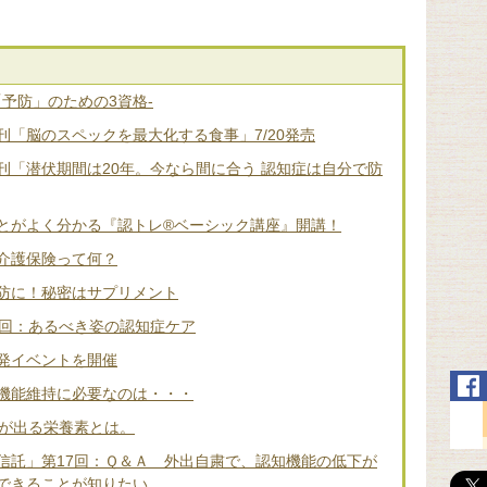
「予防」のための3資格-
「脳のスペックを最大化する食事」7/20発売
刊「潜伏期間は20年。今なら間に合う 認知症は自分で防
とがよく分かる『認トレ®️ベーシック講座』開講！
介護保険って何？
防に！秘密はサプリメント
2回：あるべき姿の認知症ケア
発イベントを開催
機能維持に必要なのは・・・
差が出る栄養素とは。
信託」第17回：Ｑ＆Ａ 外出自粛で、認知機能の低下が
できることが知りたい