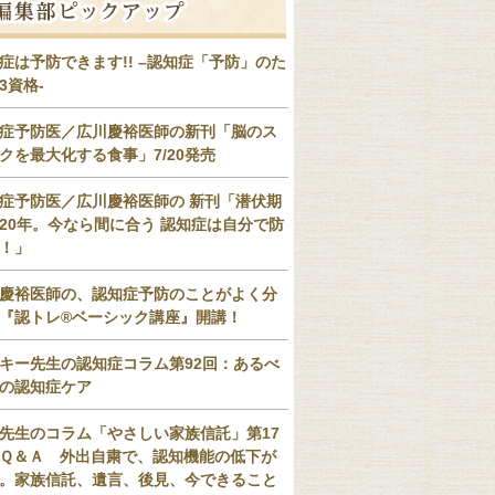
症は予防できます!! –認知症「予防」のた
3資格-
症予防医／広川慶裕医師の新刊「脳のス
クを最大化する食事」7/20発売
症予防医／広川慶裕医師の 新刊「潜伏期
20年。今なら間に合う 認知症は自分で防
！」
慶裕医師の、認知症予防のことがよく分
『認トレ®️ベーシック講座』開講！
キー先生の認知症コラム第92回：あるべ
の認知症ケア
先生のコラム「やさしい家族信託」第17
Ｑ＆Ａ 外出自粛で、認知機能の低下が
。家族信託、遺言、後見、今できること