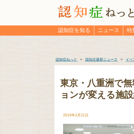
認知症を知る
ニュース
特
認知症ねっと
>
認知症最新ニュース
>
イベ
東京・八重洲で無
ョンが変える施設
2019年2月21日