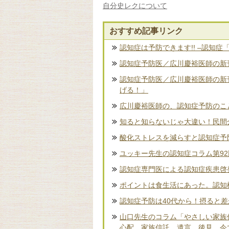
自分史レクについて
おすすめ記事リンク
認知症は予防できます!! –認知症
認知症予防医／広川慶裕医師の新刊
認知症予防医／広川慶裕医師の新
げる！」
広川慶裕医師の、認知症予防のこ
知ると知らないじゃ大違い！民間
酸化ストレスを減らすと認知症予
ユッキー先生の認知症コラム第9
認知症専門医による認知症疾患啓
ポイントは食生活にあった。認知
認知症予防は40代から！摂ると
山口先生のコラム「やさしい家族
心配。家族信託、遺言、後見、今