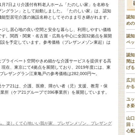
年1月7日より介護付有料老人ホーム「たのしい家」を名称を
ザングラン」として始動しました。「たのしい家」は、認知
認知
機能型居宅介護の施設名称としてそのまま引き継がれます。
めの
ージし居心地の良い空間と安全な暮らし、利用しやすい価格
です。関西・関東・名古屋・広島を中心に全国32拠点を展開
認知
の開設を予定しています。参考価格（プレザンメゾン東起）は
ペッ
認知
なプライベート空間やきめ細かな介護サービスを提供する高
間は
現在、東京にて4拠点を展開しており、2019年度には、東
げる
レザングラン江東亀戸の参考価格は282,000円〜。
広川
社ケア21は、介護、医療、障がい者（児）支援、教育・保
かる
業所（ケア21グループで396事業所）を展開しています。
ユッ
き姿
山口
ーム。楽しくて心地いい我が家、プレザンメゾン、プレザング
回：
心配