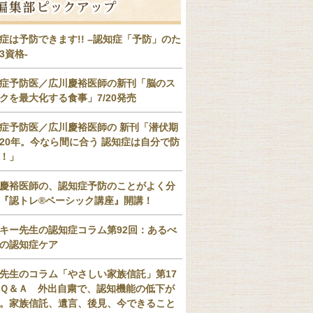
症は予防できます!! –認知症「予防」のた
3資格-
症予防医／広川慶裕医師の新刊「脳のス
クを最大化する食事」7/20発売
症予防医／広川慶裕医師の 新刊「潜伏期
20年。今なら間に合う 認知症は自分で防
！」
慶裕医師の、認知症予防のことがよく分
『認トレ®️ベーシック講座』開講！
キー先生の認知症コラム第92回：あるべ
の認知症ケア
先生のコラム「やさしい家族信託」第17
Ｑ＆Ａ 外出自粛で、認知機能の低下が
。家族信託、遺言、後見、今できること