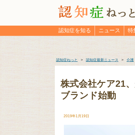
認知症を知る
ニュース
特
認知症ねっと
>
認知症最新ニュース
>
介護
株式会社ケア21
ブランド始動
2019年1月19日