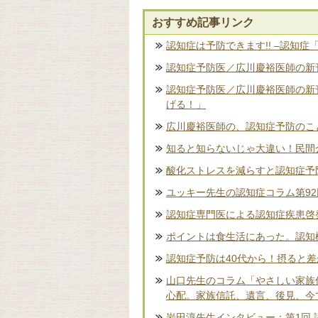
おすすめ記事リンク
認知症は予防できます!! –認知症
認知症予防医／広川慶裕医師の新刊
認知症予防医／広川慶裕医師の新
げる！」
広川慶裕医師の、認知症予防のこ
知ると知らないじゃ大違い！民間
酸化ストレスを減らすと認知症予
ユッキー先生の認知症コラム第9
認知症専門医による認知症疾患啓
ポイントは食生活にあった。認知
認知症予防は40代から！摂ると
山口先生のコラム「やさしい家族
心配。家族信託、遺言、後見、今
岩田淳先生インタビュー：第1回