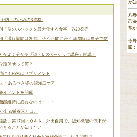
が知
八巻
「予防」のための3資格-
己決
常か
「脳のスペックを最大化する食事」7/20発売
刊「潜伏期間は20年。今なら間に合う 認知症は自分で防
今野
回：
とがよく分かる『認トレ®️ベーシック講座』開講！
介護保険って何？
防に！秘密はサプリメント
2回：あるべき姿の認知症ケア
発イベントを開催
機能維持に必要なのは・・・
差が出る栄養素とは。
信託」第17回：Ｑ＆Ａ 外出自粛で、認知機能の低下が
できることが知りたい
 認知症を取り巻く社会と家族介護における問題点