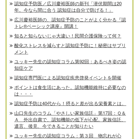
認知症予防医／広川慶裕医師の新刊「潜伏期間は20
年。今なら間に合う 認知症は自分で防げる！」
広川慶裕医師の、認知症予防のことがよく分かる『認
トレ®️ベーシック講座』開講！
知ると知らないじゃ大違い！民間介護保険って何？
酸化ストレスを減らすと認知症予防に！秘密はサプリ
メント
ユッキー先生の認知症コラム第92回：あるべき姿の認
知症ケア
認知症専門医による認知症疾患啓発イベントを開催
ポイントは食生活にあった。認知機能維持に必要なの
は・・・
認知症予防は40代から！摂ると差が出る栄養素とは。
山口先生のコラム「やさしい家族信託」第17回：Ｑ＆
Ａ 外出自粛で、認知機能の低下が心配。家族信託、
遺言、後見、今できることが知りたい
ユッキー先生の認知症コラム：第３回 物忘れが心