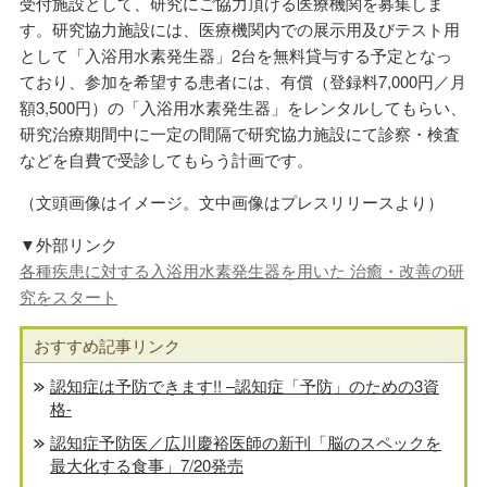
受付施設として、研究にご協力頂ける医療機関を募集しま
す。研究協力施設には、医療機関内での展示用及びテスト用
として「入浴用水素発生器」2台を無料貸与する予定となっ
ており、参加を希望する患者には、有償（登録料7,000円／月
額3,500円）の「入浴用水素発生器」をレンタルしてもらい、
研究治療期間中に一定の間隔で研究協力施設にて診察・検査
などを自費で受診してもらう計画です。
（文頭画像はイメージ。文中画像はプレスリリースより）
▼外部リンク
各種疾患に対する入浴用水素発生器を用いた 治癒・改善の研
究をスタート
おすすめ記事リンク
認知症は予防できます!! –認知症「予防」のための3資
格-
認知症予防医／広川慶裕医師の新刊「脳のスペックを
最大化する食事」7/20発売