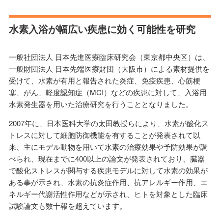
水素入浴が幅広い疾患に効く可能性を研究
一般社団法人 日本先進医療臨床研究会（東京都中央区）は、
一般財団法人 日本先端医療財団（大阪市）による素材提供を
受けて、水素が有用と報告された炎症、免疫疾患、心筋梗
塞、がん、軽度認知症（MCI）などの疾患に対して、入浴用
水素発生器を用いた治療研究を行うこととなりました。
2007年に、日本医科大学の太田教授らにより、水素が酸化ス
トレスに対して細胞防御機能を有することが発表されて以
来、主にモデル動物を用いて水素の治療効果や予防効果が調
べられ、現在までに400以上の論文が発表されており、臓器
で酸化ストレスが関与する疾患モデルに対して水素の効果が
ある事が示され、水素の抗炎症作用、抗アレルギー作用、エ
ネルギー代謝活性作用などが示され、ヒトを対象とした臨床
試験論文も数十報を超えています。