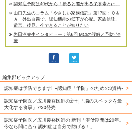
認知症予防は40代から！摂ると差が出る栄養素とは。
山口先生のコラム「やさしい家族信託」第17回：Ｑ＆
Ａ 外出自粛で、認知機能の低下が心配。家族信託、
遺言、後見、今できることが知りたい
岩田淳先生インタビュー：第6回 MCIの誤解と予防･治
療
編集部ピックアップ
認知症は予防できます!! –認知症「予防」のための3資格-
認知症予防医／広川慶裕医師の新刊「脳のスペックを最
大化する食事」7/20発売
認知症予防医／広川慶裕医師の 新刊「潜伏期間は20年。
今なら間に合う 認知症は自分で防げる！」