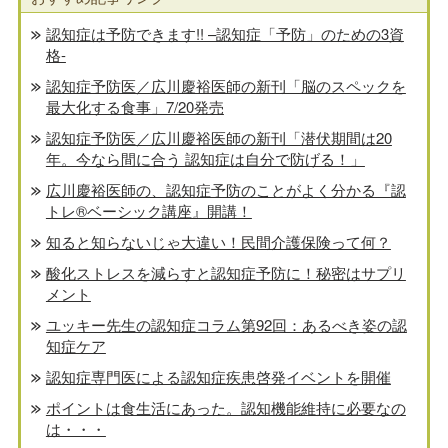
認知症は予防できます!! –認知症「予防」のための3資
格-
認知症予防医／広川慶裕医師の新刊「脳のスペックを
最大化する食事」7/20発売
認知症予防医／広川慶裕医師の新刊「潜伏期間は20
年。今なら間に合う 認知症は自分で防げる！」
広川慶裕医師の、認知症予防のことがよく分かる『認
トレ®️ベーシック講座』開講！
知ると知らないじゃ大違い！民間介護保険って何？
酸化ストレスを減らすと認知症予防に！秘密はサプリ
メント
ユッキー先生の認知症コラム第92回：あるべき姿の認
知症ケア
認知症専門医による認知症疾患啓発イベントを開催
ポイントは食生活にあった。認知機能維持に必要なの
は・・・