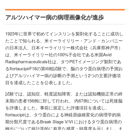
アルツハイマー病の病理画像化が進歩
1923年に世界で初めてインスリンを製剤化することに成功し
たことで知られる、米イーライリリー・アンド・カンパニー
の日本法人、日本イーライリリー株式会社（兵庫県神戸市）
は、米イーライリリー社の100%子会社である米国Avid
Radiopharmaceuticals社は、タウPETイメージング製剤であ
るflortaucipirF18の第III相試験で、脳のタウ蛋白病理の予測お
よびアルツハイマー病の診断の予測という2つの主要評価項
目を達成したことを公表しました。
試験では、認知症、軽度認知障害、または認知機能正常の終
末期の患者156例に対して行われ、 内67例については死後脳
を評価しました。事前に規定した評価項目を達成し、
flortaucipirは、タウ蛋白による神経原線維変化の病理学的病
期分類尺度であるBraak Stage V/VI におけるタウ蛋白病理の
検出について統計学的に有意な感度・特異度を示しまし。ま