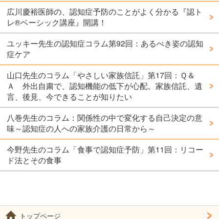
広川慶裕医師の、認知症予防のことがよく分かる『認ト
レ®️ベーシック講座』開講！
ユッキー先生の認知症コラム第92回：あるべき姿の認知
症ケア
山口先生のコラム「やさしい家族信託」第17回：Ｑ＆
Ａ 外出自粛で、認知機能の低下が心配。家族信託、遺
言、後見、今できることが知りたい
八巻先生のコラム：関係性の中で変化する自己決定の意
味～認知症の人への家族介護の日常から～
今野先生のコラム「食事で認知症予防」第11回：リコー
ド法とその食事
トップページ