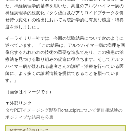
た、神経病理学的基準を用いた、高度のアルツハイマー病の
神経病理学的総変化（タウ蛋白及びアミロイドプラークを併
せ持つ変化）の検出においても統計学的に有意な感度・特異
度を示しました 。
イーライリリー社では、今回の試験結果について次のように
述べています。 「この結果は、アルツハイマー病の病理を画
像化するわれわれの技術の重要な進歩であり、この疾患の治
療法を見つける取り組みの促進に役立ちます。そしてアルツ
ハイマー病が疑われる患者さんの診断・治療を行っている医
師に、より多くの診断情報を提供できることを願っていま
す。」
（画像はイマージです）
▼外部リンク
タウPETイメージング製剤Flortaucipirについて第Ⅲ相試験の
ポジティブな結果を公表
おすすめ記事リンク