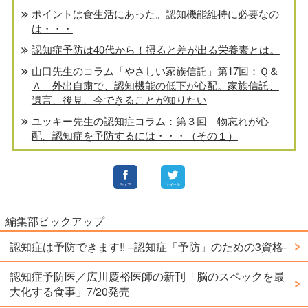
ポイントは食生活にあった。認知機能維持に必要なの
は・・・
認知症予防は40代から！摂ると差が出る栄養素とは。
山口先生のコラム「やさしい家族信託」第17回：Ｑ＆
Ａ 外出自粛で、認知機能の低下が心配。家族信託、
遺言、後見、今できることが知りたい
ユッキー先生の認知症コラム：第３回 物忘れが心
配、認知症を予防するには・・・（その１）
編集部ピックアップ
認知症は予防できます!! –認知症「予防」のための3資格-
認知症予防医／広川慶裕医師の新刊「脳のスペックを最
大化する食事」7/20発売