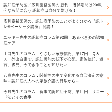
認知症予防医／広川慶裕医師の 新刊「潜伏期間は20年。
今なら間に合う 認知症は自分で防げる！」
広川慶裕医師の、認知症予防のことがよく分かる『認ト
レ®️ベーシック講座』開講！
ユッキー先生の認知症コラム第92回：あるべき姿の認知
症ケア
山口先生のコラム「やさしい家族信託」第17回：Ｑ＆
Ａ 外出自粛で、認知機能の低下が心配。家族信託、遺
言、後見、今できることが知りたい
八巻先生のコラム：関係性の中で変化する自己決定の意
味～認知症の人への家族介護の日常から～
今野先生のコラム「食事で認知症予防」第11回：リコー
ド法とその食事