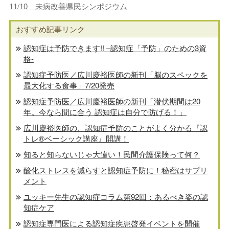
11/10 未病改善県民シンポジウム
おすすめ記事リンク
認知症は予防できます!! –認知症「予防」のための3資
格-
認知症予防医／広川慶裕医師の新刊「脳のスペックを
最大化する食事」7/20発売
認知症予防医／広川慶裕医師の新刊「潜伏期間は20
年。今なら間に合う 認知症は自分で防げる！」
広川慶裕医師の、認知症予防のことがよく分かる『認
トレ®️ベーシック講座』開講！
知ると知らないじゃ大違い！民間介護保険って何？
酸化ストレスを減らすと認知症予防に！秘密はサプリ
メント
ユッキー先生の認知症コラム第92回：あるべき姿の認
知症ケア
認知症専門医による認知症疾患啓発イベントを開催