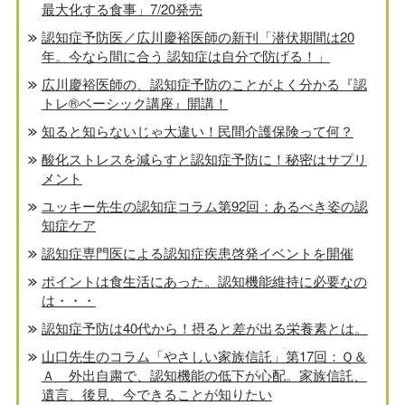
最大化する食事」7/20発売
認知症予防医／広川慶裕医師の新刊「潜伏期間は20
年。今なら間に合う 認知症は自分で防げる！」
広川慶裕医師の、認知症予防のことがよく分かる『認
トレ®️ベーシック講座』開講！
知ると知らないじゃ大違い！民間介護保険って何？
酸化ストレスを減らすと認知症予防に！秘密はサプリ
メント
ユッキー先生の認知症コラム第92回：あるべき姿の認
知症ケア
認知症専門医による認知症疾患啓発イベントを開催
ポイントは食生活にあった。認知機能維持に必要なの
は・・・
認知症予防は40代から！摂ると差が出る栄養素とは。
山口先生のコラム「やさしい家族信託」第17回：Ｑ＆
Ａ 外出自粛で、認知機能の低下が心配。家族信託、
遺言、後見、今できることが知りたい