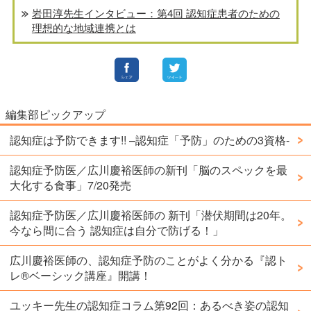
岩田淳先生インタビュー：第4回 認知症患者のための
理想的な地域連携とは
編集部ピックアップ
認知症は予防できます!! –認知症「予防」のための3資格-
認知症予防医／広川慶裕医師の新刊「脳のスペックを最
大化する食事」7/20発売
認知症予防医／広川慶裕医師の 新刊「潜伏期間は20年。
今なら間に合う 認知症は自分で防げる！」
広川慶裕医師の、認知症予防のことがよく分かる『認ト
レ®️ベーシック講座』開講！
ユッキー先生の認知症コラム第92回：あるべき姿の認知