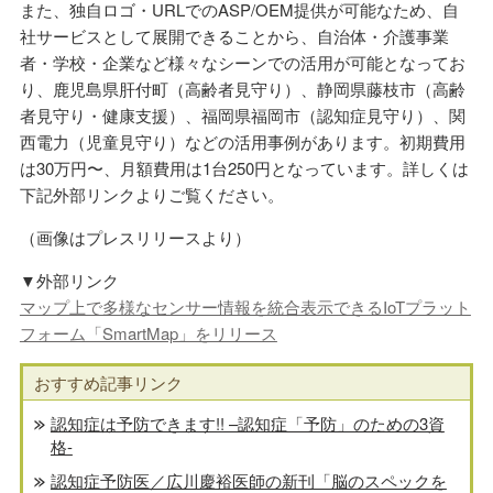
また、独自ロゴ・URLでのASP/OEM提供が可能なため、自
社サービスとして展開できることから、自治体・介護事業
者・学校・企業など様々なシーンでの活用が可能となってお
り、鹿児島県肝付町（高齢者見守り）、静岡県藤枝市（高齢
者見守り・健康支援）、福岡県福岡市（認知症見守り）、関
西電力（児童見守り）などの活用事例があります。初期費用
は30万円〜、月額費用は1台250円となっています。詳しくは
下記外部リンクよりご覧ください。
（画像はプレスリリースより）
▼外部リンク
マップ上で多様なセンサー情報を統合表示できるIoTプラット
フォーム「SmartMap」をリリース
おすすめ記事リンク
認知症は予防できます!! –認知症「予防」のための3資
格-
認知症予防医／広川慶裕医師の新刊「脳のスペックを