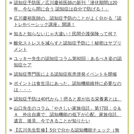
認知症予防医／広川慶裕医師の新刊「潜伏期間は20
年。今なら間に合う 認知症は自分で防げる！」
広川慶裕医師の、認知症予防のことがよく分かる『認
トレ®️ベーシック講座』開講！
知ると知らないじゃ大違い！民間介護保険って何？
酸化ストレスを減らすと認知症予防に！秘密はサプリ
メント
ユッキー先生の認知症コラム第92回：あるべき姿の認
知症ケア
認知症専門医による認知症疾患啓発イベントを開催
ポイントは食生活にあった。認知機能維持に必要なの
は・・・
認知症予防は40代から！摂ると差が出る栄養素とは。
山口先生のコラム「やさしい家族信託」第17回：Ｑ＆
Ａ 外出自粛で、認知機能の低下が心配。家族信託、
遺言、後見、今できることが知りたい
【広川先生監修】5分で分かる認知機能チェック（無