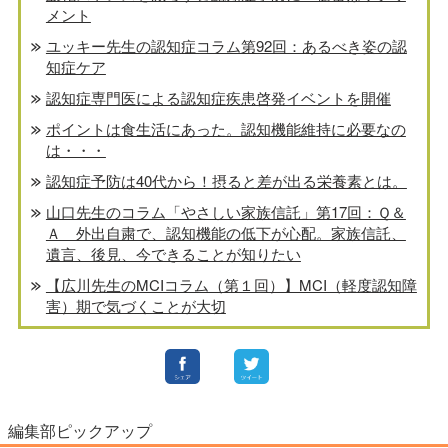
メント
ユッキー先生の認知症コラム第92回：あるべき姿の認
知症ケア
認知症専門医による認知症疾患啓発イベントを開催
ポイントは食生活にあった。認知機能維持に必要なの
は・・・
認知症予防は40代から！摂ると差が出る栄養素とは。
山口先生のコラム「やさしい家族信託」第17回：Ｑ＆
Ａ 外出自粛で、認知機能の低下が心配。家族信託、
遺言、後見、今できることが知りたい
【広川先生のMCIコラム（第１回）】MCI（軽度認知障
害）期で気づくことが大切
編集部ピックアップ