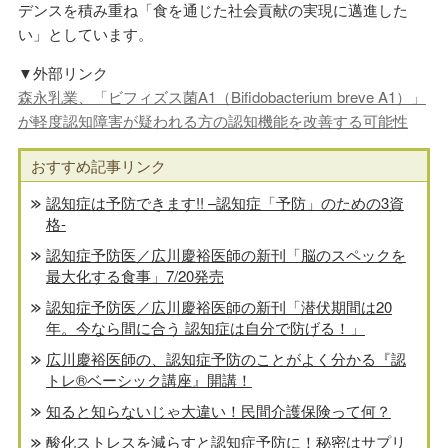
デンスを積み重ね「食を通じた社会貢献の実現に邁進した
い」としています。
▼外部リンク
森永乳業、「ビフィズス菌A1（Bifidobacterium breve A1）」
が軽度認知障害が疑われる方の認知機能を改善する可能性
おすすめ記事リンク
認知症は予防できます!! –認知症「予防」のための3資
格-
認知症予防医／広川慶裕医師の新刊「脳のスペックを
最大化する食事」7/20発売
認知症予防医／広川慶裕医師の新刊「潜伏期間は20
年。今なら間に合う 認知症は自分で防げる！」
広川慶裕医師の、認知症予防のことがよく分かる『認
トレ®️ベーシック講座』開講！
知ると知らないじゃ大違い！民間介護保険って何？
酸化ストレスを減らすと認知症予防に！秘密はサプリ