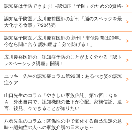
認知症は予防できます!! –認知症「予防」のための3資格-
認知症予防医／広川慶裕医師の新刊「脳のスペックを最
大化する食事」7/20発売
認知症予防医／広川慶裕医師の 新刊「潜伏期間は20年。
今なら間に合う 認知症は自分で防げる！」
広川慶裕医師の、認知症予防のことがよく分かる『認ト
レ®️ベーシック講座』開講！
ユッキー先生の認知症コラム第92回：あるべき姿の認知
症ケア
山口先生のコラム「やさしい家族信託」第17回：Ｑ＆
Ａ 外出自粛で、認知機能の低下が心配。家族信託、遺
言、後見、今できることが知りたい
八巻先生のコラム：関係性の中で変化する自己決定の意
味～認知症の人への家族介護の日常から～