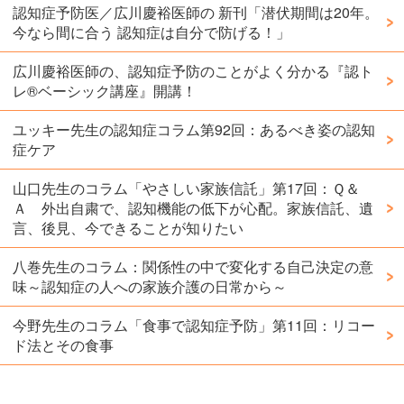
認知症予防医／広川慶裕医師の 新刊「潜伏期間は20年。
今なら間に合う 認知症は自分で防げる！」
広川慶裕医師の、認知症予防のことがよく分かる『認ト
レ®️ベーシック講座』開講！
ユッキー先生の認知症コラム第92回：あるべき姿の認知
症ケア
山口先生のコラム「やさしい家族信託」第17回：Ｑ＆
Ａ 外出自粛で、認知機能の低下が心配。家族信託、遺
言、後見、今できることが知りたい
八巻先生のコラム：関係性の中で変化する自己決定の意
味～認知症の人への家族介護の日常から～
今野先生のコラム「食事で認知症予防」第11回：リコー
ド法とその食事