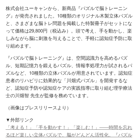
株式会社ユーキャンから、新商品『パズルで脳トレーニン
グ』が発売されました。10種類のオリジナル木製立体パズル
と、さまざまな脳トレ問題を掲載した特製冊子がセットにな
って価格は29,800円（税込み）。頭で考え、手を動かし、楽
しみながら脳に刺激を与えることで、手軽に認知症予防に取
り組めます。
『パズルで脳トレーニング』は、空間認識力を高めるパズ
ル、短期記憶力を鍛えるパズル、情報李処理力が試されるパ
ズルなど、10種類の立体パズルが用意されています。認知症
患者のリハビリに効果的な「川畑式パズル」を開発するな
ど、認知症予防や認知症ケアの実践指導に取り組む理学療法
士の川畑智 先生が監修を務めています。
（画像はプレスリリースより）
▼外部リンク
「考える！」「手を動かす！」「楽しむ！」――時間を忘れ
るほど楽しい立体パズルで、脳がどんどん活性化。『パズル