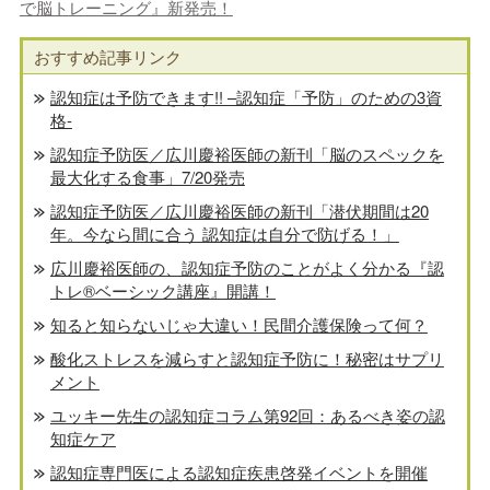
で脳トレーニング』新発売！
おすすめ記事リンク
認知症は予防できます!! –認知症「予防」のための3資
格-
認知症予防医／広川慶裕医師の新刊「脳のスペックを
最大化する食事」7/20発売
認知症予防医／広川慶裕医師の新刊「潜伏期間は20
年。今なら間に合う 認知症は自分で防げる！」
広川慶裕医師の、認知症予防のことがよく分かる『認
トレ®️ベーシック講座』開講！
知ると知らないじゃ大違い！民間介護保険って何？
酸化ストレスを減らすと認知症予防に！秘密はサプリ
メント
ユッキー先生の認知症コラム第92回：あるべき姿の認
知症ケア
認知症専門医による認知症疾患啓発イベントを開催