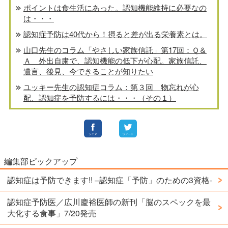
ポイントは食生活にあった。認知機能維持に必要なの
は・・・
認知症予防は40代から！摂ると差が出る栄養素とは。
山口先生のコラム「やさしい家族信託」第17回：Ｑ＆
Ａ 外出自粛で、認知機能の低下が心配。家族信託、
遺言、後見、今できることが知りたい
ユッキー先生の認知症コラム：第３回 物忘れが心
配、認知症を予防するには・・・（その１）
編集部ピックアップ
認知症は予防できます!! –認知症「予防」のための3資格-
認知症予防医／広川慶裕医師の新刊「脳のスペックを最
大化する食事」7/20発売