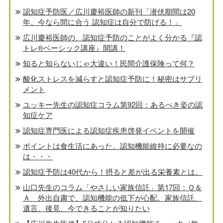
認知症予防医／広川慶裕医師の新刊「潜伏期間は20
年。今なら間に合う 認知症は自分で防げる！」
広川慶裕医師の、認知症予防のことがよく分かる『認
トレ®️ベーシック講座』開講！
知ると知らないじゃ大違い！民間介護保険って何？
酸化ストレスを減らすと認知症予防に！秘密はサプリ
メント
ユッキー先生の認知症コラム第92回：あるべき姿の認
知症ケア
認知症専門医による認知症疾患啓発イベントを開催
ポイントは食生活にあった。認知機能維持に必要なの
は・・・
認知症予防は40代から！摂ると差が出る栄養素とは。
山口先生のコラム「やさしい家族信託」第17回：Ｑ＆
Ａ 外出自粛で、認知機能の低下が心配。家族信託、
遺言、後見、今できることが知りたい