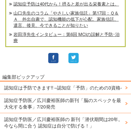
認知症予防は40代から！摂ると差が出る栄養素とは。
山口先生のコラム「やさしい家族信託」第17回：Ｑ＆
Ａ 外出自粛で、認知機能の低下が心配。家族信託、
遺言、後見、今できることが知りたい
岩田淳先生インタビュー：第6回 MCIの誤解と予防･治
療
編集部ピックアップ
認知症は予防できます!! –認知症「予防」のための3資格-
認知症予防医／広川慶裕医師の新刊「脳のスペックを最
大化する食事」7/20発売
認知症予防医／広川慶裕医師の 新刊「潜伏期間は20年。
今なら間に合う 認知症は自分で防げる！」