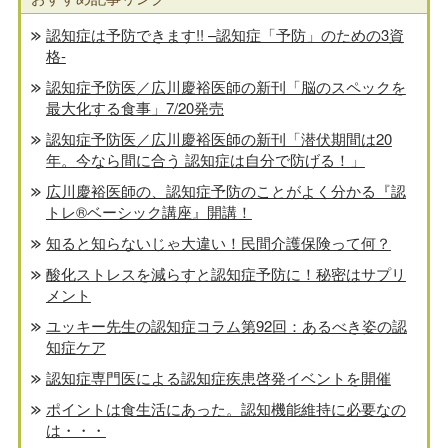
認知症は予防できます!! –認知症「予防」のための3資
格-
認知症予防医／広川慶裕医師の新刊「脳のスペックを
最大化する食事」7/20発売
認知症予防医／広川慶裕医師の新刊「潜伏期間は20
年。今なら間に合う 認知症は自分で防げる！」
広川慶裕医師の、認知症予防のことがよく分かる『認
トレ®️ベーシック講座』開講！
知ると知らないじゃ大違い！民間介護保険って何？
酸化ストレスを減らすと認知症予防に！秘密はサプリ
メント
ユッキー先生の認知症コラム第92回：あるべき姿の認
知症ケア
認知症専門医による認知症疾患啓発イベントを開催
ポイントは食生活にあった。認知機能維持に必要なの
は・・・