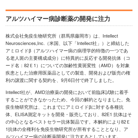
アルツハイマー病診断薬の開発に注力
株式会社免疫生物研究所（群馬県藤岡市）は、Intellect
Neurosciences,Inc.（米国、以下「Intellect社」）と締結した
アミロイドβ（アルツハイマー病の病理学的特徴の一つであ
る老人斑の主要構成成分）に特異的に反応する開発抗体（コ
ード名：82Ｅ1）についての加齢性黄斑変性（AMD）を対象
疾患とした治療用医薬品としての製造、開発および販売の権
利の譲渡に関する契約を、9月6日付で終了しました。
Intellect社が、AMD治療薬の開発において前臨床試験に着手
することができなかったため、今回の解約となりました。免
疫生物研究所は、これまでにアミロイドβに対する各種抗
体、ELISA測定キットを開発・販売しており、82E1 抗体はそ
の中心となるベストセラー抗体製品です。本解約により82Ｅ
1抗体の全権利を免疫生物研究所が所有することとなり、ア
ルツハイマー病の診断薬開発に注力するとしています。