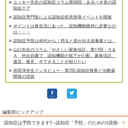
ユッキー先生の認知症コラム第92回：あるべき姿の認
知症ケア
認知症専門医による認知症疾患啓発イベントを開催
ポイントは食生活にあった。認知機能維持に必要なの
は・・・
認知症予防は40代から！摂ると差が出る栄養素とは。
山口先生のコラム「やさしい家族信託」第17回：Ｑ＆
Ａ 外出自粛で、認知機能の低下が心配。家族信託、
遺言、後見、今できることが知りたい
岩田淳先生インタビュー：第7回 認知症検査と治療薬
開発の現状
編集部ピックアップ
認知症は予防できます!! –認知症「予防」のための3資格-