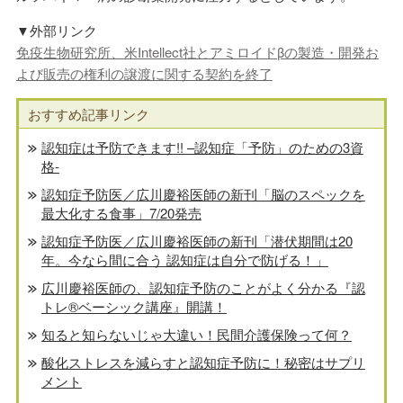
▼外部リンク
免疫生物研究所、米Intellect社とアミロイドβの製造・開発お
よび販売の権利の譲渡に関する契約を終了
おすすめ記事リンク
認知症は予防できます!! –認知症「予防」のための3資
格-
認知症予防医／広川慶裕医師の新刊「脳のスペックを
最大化する食事」7/20発売
認知症予防医／広川慶裕医師の新刊「潜伏期間は20
年。今なら間に合う 認知症は自分で防げる！」
広川慶裕医師の、認知症予防のことがよく分かる『認
トレ®️ベーシック講座』開講！
知ると知らないじゃ大違い！民間介護保険って何？
酸化ストレスを減らすと認知症予防に！秘密はサプリ
メント