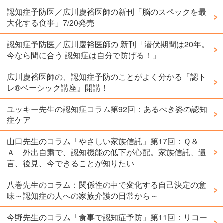
認知症予防医／広川慶裕医師の新刊「脳のスペックを最
大化する食事」7/20発売
認知症予防医／広川慶裕医師の 新刊「潜伏期間は20年。
今なら間に合う 認知症は自分で防げる！」
広川慶裕医師の、認知症予防のことがよく分かる『認ト
レ®️ベーシック講座』開講！
ユッキー先生の認知症コラム第92回：あるべき姿の認知
症ケア
山口先生のコラム「やさしい家族信託」第17回：Ｑ＆
Ａ 外出自粛で、認知機能の低下が心配。家族信託、遺
言、後見、今できることが知りたい
八巻先生のコラム：関係性の中で変化する自己決定の意
味～認知症の人への家族介護の日常から～
今野先生のコラム「食事で認知症予防」第11回：リコー