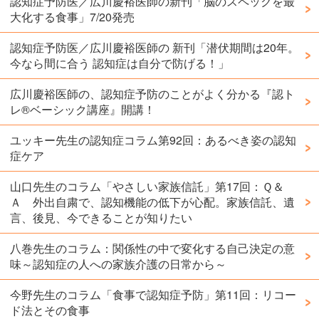
認知症予防医／広川慶裕医師の新刊「脳のスペックを最
大化する食事」7/20発売
認知症予防医／広川慶裕医師の 新刊「潜伏期間は20年。
今なら間に合う 認知症は自分で防げる！」
広川慶裕医師の、認知症予防のことがよく分かる『認ト
レ®️ベーシック講座』開講！
ユッキー先生の認知症コラム第92回：あるべき姿の認知
症ケア
山口先生のコラム「やさしい家族信託」第17回：Ｑ＆
Ａ 外出自粛で、認知機能の低下が心配。家族信託、遺
言、後見、今できることが知りたい
八巻先生のコラム：関係性の中で変化する自己決定の意
味～認知症の人への家族介護の日常から～
今野先生のコラム「食事で認知症予防」第11回：リコー
ド法とその食事