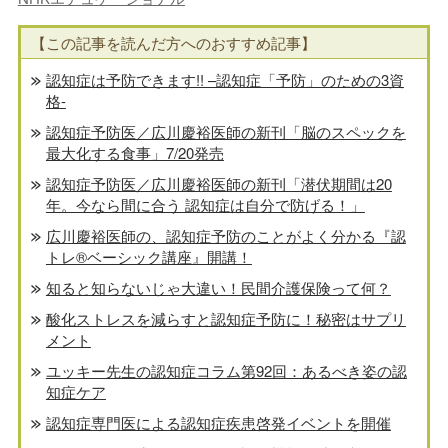
【この記事を読んだ方へのおすすめ記事】
認知症は予防できます!! –認知症「予防」のための3資
格-
認知症予防医／広川慶裕医師の新刊「脳のスペックを
最大化する食事」7/20発売
認知症予防医／広川慶裕医師の新刊「潜伏期間は20
年。今なら間に合う 認知症は自分で防げる！」
広川慶裕医師の、認知症予防のことがよく分かる『認
トレ®️ベーシック講座』開講！
知ると知らないじゃ大違い！民間介護保険って何？
酸化ストレスを減らすと認知症予防に！秘密はサプリ
メント
ユッキー先生の認知症コラム第92回：あるべき姿の認
知症ケア
認知症専門医による認知症疾患啓発イベントを開催