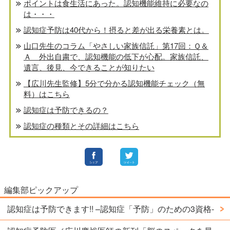
ポイントは食生活にあった。認知機能維持に必要なの
は・・・
認知症予防は40代から！摂ると差が出る栄養素とは。
山口先生のコラム「やさしい家族信託」第17回：Ｑ＆
Ａ 外出自粛で、認知機能の低下が心配。家族信託、
遺言、後見、今できることが知りたい
【広川先生監修】5分で分かる認知機能チェック（無
料）はこちら
認知症は予防できるの？
認知症の種類とその詳細はこちら
編集部ピックアップ
認知症は予防できます!! –認知症「予防」のための3資格-