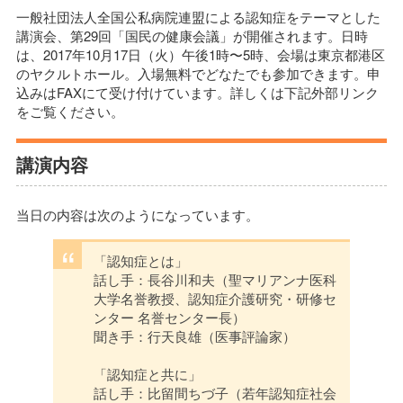
一般社団法人全国公私病院連盟による認知症をテーマとした
講演会、第29回「国民の健康会議」が開催されます。日時
は、2017年10月17日（火）午後1時〜5時、会場は東京都港区
のヤクルトホール。入場無料でどなたでも参加できます。申
込みはFAXにて受け付けています。詳しくは下記外部リンク
をご覧ください。
講演内容
当日の内容は次のようになっています。
「認知症とは」
話し手：長谷川和夫（聖マリアンナ医科
大学名誉教授、認知症介護研究・研修セ
ンター 名誉センター長）
聞き手：行天良雄（医事評論家）
「認知症と共に」
話し手：比留間ちづ子（若年認知症社会