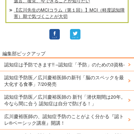
遺言、後見、今できることが知りたい
【広川先生のMCIコラム（第１回）】MCI（軽度認知障
害）期で気づくことが大切
編集部ピックアップ
認知症は予防できます!! –認知症「予防」のための3資格-
認知症予防医／広川慶裕医師の新刊「脳のスペックを最
大化する食事」7/20発売
認知症予防医／広川慶裕医師の 新刊「潜伏期間は20年。
今なら間に合う 認知症は自分で防げる！」
広川慶裕医師の、認知症予防のことがよく分かる『認ト
レ®️ベーシック講座』開講！