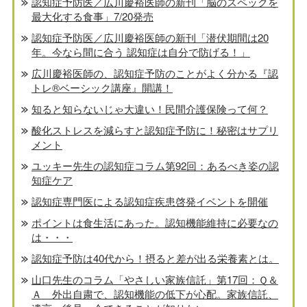
認知症予防医／広川慶裕医師の新刊「脳のスペックを
最大化する食事」7/20発売
認知症予防医／広川慶裕医師の新刊「潜伏期間は20
年。今なら間に合う 認知症は自分で防げる！」
広川慶裕医師の、認知症予防のことがよく分かる『認
トレ®️ベーシック講座』開講！
知ると知らないじゃ大違い！民間介護保険って何？
酸化ストレスを減らすと認知症予防に！秘密はサプリ
メント
ユッキー先生の認知症コラム第92回：あるべき姿の認
知症ケア
認知症専門医による認知症疾患啓発イベントを開催
ポイントは食生活にあった。認知機能維持に必要なの
は・・・
認知症予防は40代から！摂ると差が出る栄養素とは。
山口先生のコラム「やさしい家族信託」第17回：Ｑ＆
Ａ 外出自粛で、認知機能の低下が心配。家族信託、