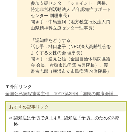
参加支援センター「ジョイント」所長、
特定非営利活動法人 若年認知症サポート
センター 副理事長）
聞き手：中島豊爾（地方独立行政法人岡
山県精神科医療センター理事長）
「認知症をどうする」
話し手：樋口恵子（NPO法人高齢社会を
よくする女性の会 理事長）
聞き手：邉見公雄（全国自治体病院協議
会 会長、赤穂市民病院 名誉院長）、渡
邉古志郎（横浜市立市民病院 名誉院長）
▼外部リンク
全国公私病院連盟主催 10/17第29回「国民の健康会議」
おすすめ記事リンク
認知症は予防できます!! –認知症「予防」のための3資
格-