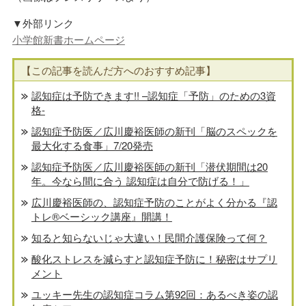
▼外部リンク
小学館新書ホームページ
【この記事を読んだ方へのおすすめ記事】
認知症は予防できます!! –認知症「予防」のための3資
格-
認知症予防医／広川慶裕医師の新刊「脳のスペックを
最大化する食事」7/20発売
認知症予防医／広川慶裕医師の新刊「潜伏期間は20
年。今なら間に合う 認知症は自分で防げる！」
広川慶裕医師の、認知症予防のことがよく分かる『認
トレ®️ベーシック講座』開講！
知ると知らないじゃ大違い！民間介護保険って何？
酸化ストレスを減らすと認知症予防に！秘密はサプリ
メント
ユッキー先生の認知症コラム第92回：あるべき姿の認