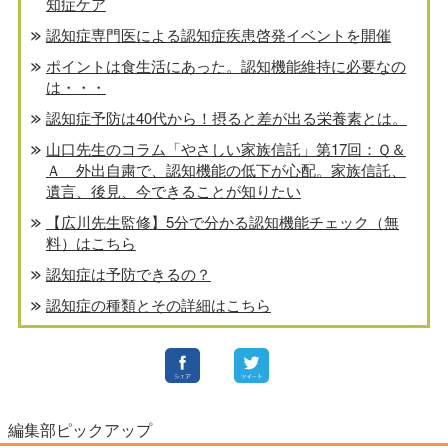
知症ケア
認知症専門医による認知症疾患啓発イベントを開催
ポイントは食生活にあった。認知機能維持に必要なの
は・・・
認知症予防は40代から！摂ると差が出る栄養素とは。
山口先生のコラム「やさしい家族信託」第17回：Ｑ＆
Ａ 外出自粛で、認知機能の低下が心配。家族信託、
遺言、後見、今できることが知りたい
【広川先生監修】5分で分かる認知機能チェック（無
料）はこちら
認知症は予防できるの？
認知症の種類とその詳細はこちら
編集部ピックアップ