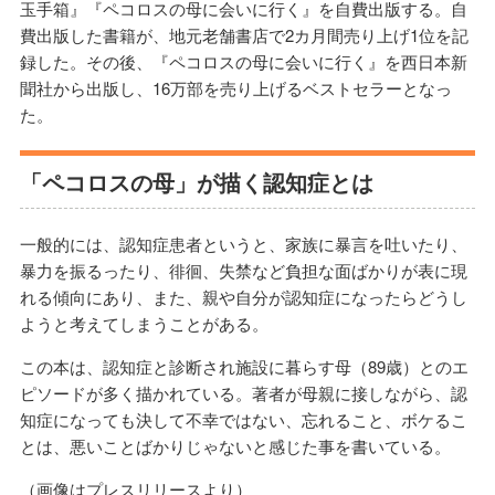
玉手箱』『ペコロスの母に会いに行く』を自費出版する。自
費出版した書籍が、地元老舗書店で2カ月間売り上げ1位を記
録した。その後、『ペコロスの母に会いに行く』を西日本新
聞社から出版し、16万部を売り上げるベストセラーとなっ
た。
「ペコロスの母」が描く認知症とは
一般的には、認知症患者というと、家族に暴言を吐いたり、
暴力を振るったり、徘徊、失禁など負担な面ばかりが表に現
れる傾向にあり、また、親や自分が認知症になったらどうし
ようと考えてしまうことがある。
この本は、認知症と診断され施設に暮らす母（89歳）とのエ
ピソードが多く描かれている。著者が母親に接しながら、認
知症になっても決して不幸ではない、忘れること、ボケるこ
とは、悪いことばかりじゃないと感じた事を書いている。
（画像はプレスリリースより）