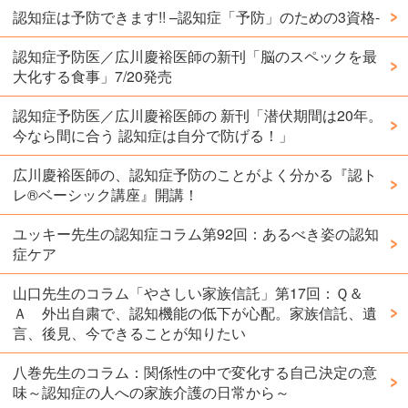
認知症は予防できます!! –認知症「予防」のための3資格-
認知症予防医／広川慶裕医師の新刊「脳のスペックを最
大化する食事」7/20発売
認知症予防医／広川慶裕医師の 新刊「潜伏期間は20年。
今なら間に合う 認知症は自分で防げる！」
広川慶裕医師の、認知症予防のことがよく分かる『認ト
レ®️ベーシック講座』開講！
ユッキー先生の認知症コラム第92回：あるべき姿の認知
症ケア
山口先生のコラム「やさしい家族信託」第17回：Ｑ＆
Ａ 外出自粛で、認知機能の低下が心配。家族信託、遺
言、後見、今できることが知りたい
八巻先生のコラム：関係性の中で変化する自己決定の意
味～認知症の人への家族介護の日常から～