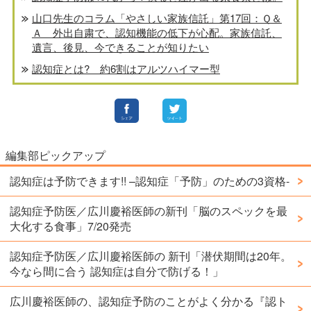
山口先生のコラム「やさしい家族信託」第17回：Ｑ＆
Ａ 外出自粛で、認知機能の低下が心配。家族信託、
遺言、後見、今できることが知りたい
認知症とは? 約6割はアルツハイマー型
編集部ピックアップ
認知症は予防できます!! –認知症「予防」のための3資格-
認知症予防医／広川慶裕医師の新刊「脳のスペックを最
大化する食事」7/20発売
認知症予防医／広川慶裕医師の 新刊「潜伏期間は20年。
今なら間に合う 認知症は自分で防げる！」
広川慶裕医師の、認知症予防のことがよく分かる『認ト