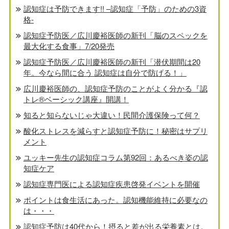
認知症は予防できます!! –認知症「予防」のための3資
格-
認知症予防医／広川慶裕医師の新刊「脳のスペックを
最大化する食事」7/20発売
認知症予防医／広川慶裕医師の新刊「潜伏期間は20
年。今なら間に合う 認知症は自分で防げる！」
広川慶裕医師の、認知症予防のことがよく分かる『認
トレ®️ベーシック講座』開講！
知ると知らないじゃ大違い！民間介護保険って何？
酸化ストレスを減らすと認知症予防に！秘密はサプリ
メント
ユッキー先生の認知症コラム第92回：あるべき姿の認
知症ケア
認知症専門医による認知症疾患啓発イベントを開催
ポイントは食生活にあった。認知機能維持に必要なの
は・・・
認知症予防は40代から！摂ると差が出る栄養素とは。