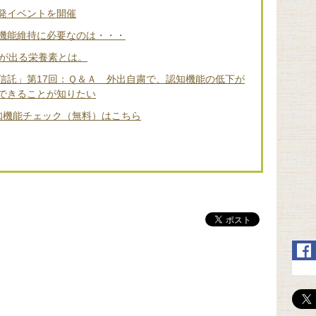
発イベントを開催
機能維持に必要なのは・・・
差が出る栄養素とは。
信託」第17回：Ｑ＆Ａ 外出自粛で、認知機能の低下が
できることが知りたい
知機能チェック（無料）はこちら