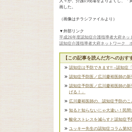
人々が、介護の現場をよりよくし、「
画した。
（画像はチラシファイルより）
▼外部リンク
平成26年度認知症介護指導者大府ネット
認知症介護指導者大府ネットワーク 
【この記事を読んだ方へのおす
認知症は予防できます!! –認知症
認知症予防医／広川慶裕医師の新刊
認知症予防医／広川慶裕医師の新
げる！」
広川慶裕医師の、認知症予防のこ
知ると知らないじゃ大違い！民間
酸化ストレスを減らすと認知症予
ユッキー先生の認知症コラム第9