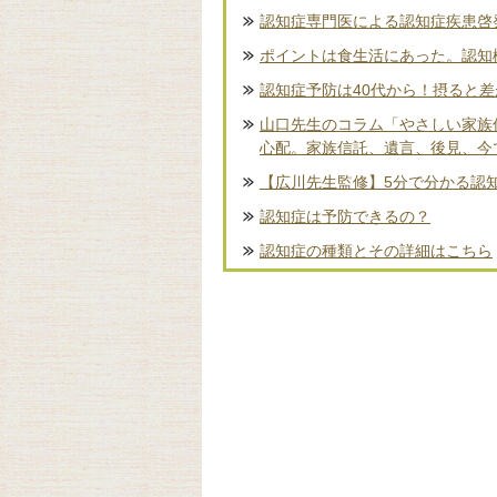
認知症専門医による認知症疾患啓
ポイントは食生活にあった。認知
認知症予防は40代から！摂ると
山口先生のコラム「やさしい家族
心配。家族信託、遺言、後見、今
【広川先生監修】5分で分かる認
認知症は予防できるの？
認知症の種類とその詳細はこちら