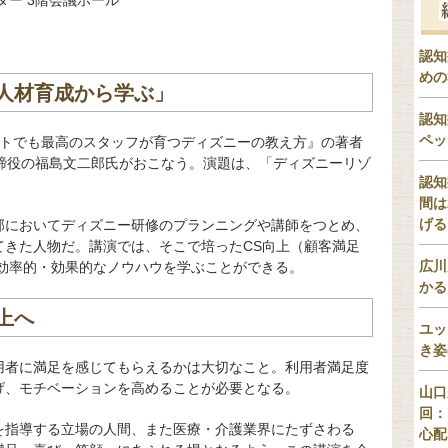
ター 3階会議ホール
認知
めの
人材育成から学ぶ」
認知
ペッ
イトでも最高のスタッフが育つディズニーの教え方』の著者
取締役の福島文二郎氏がおこなう。演題は、「ディズニーリゾ
認知
間は
げる
部においてディズニー研修のプランニングや講師をつとめ、
てきた人物だ。講演では、そこで培ったCS向上（顧客満足
広川
の効率的・効果的なノウハウを学ぶことができる。
かる
上へ
ユッ
き姿
用者に満足を感じてもらえるかは大切なこと。利用者満足度
げ、モチベーションを高めることが必要となる。
山口
回：
を指導する立場の人間、また医療・介護業界にたずさわる
心配