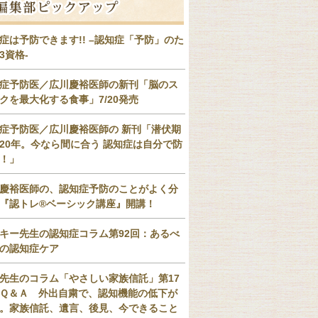
症は予防できます!! –認知症「予防」のた
3資格-
症予防医／広川慶裕医師の新刊「脳のス
クを最大化する食事」7/20発売
症予防医／広川慶裕医師の 新刊「潜伏期
20年。今なら間に合う 認知症は自分で防
！」
慶裕医師の、認知症予防のことがよく分
『認トレ®️ベーシック講座』開講！
キー先生の認知症コラム第92回：あるべ
の認知症ケア
先生のコラム「やさしい家族信託」第17
Ｑ＆Ａ 外出自粛で、認知機能の低下が
。家族信託、遺言、後見、今できること