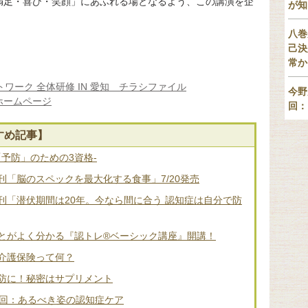
満足・喜び・笑顔」にあふれる場となるよう、この講演を企
が知
八巻
己決
常か
ワーク 全体研修 IN 愛知 チラシファイル
今野
ホームページ
回：
すめ記事】
「予防」のための3資格-
「脳のスペックを最大化する食事」7/20発売
刊「潜伏期間は20年。今なら間に合う 認知症は自分で防
とがよく分かる『認トレ®️ベーシック講座』開講！
介護保険って何？
防に！秘密はサプリメント
2回：あるべき姿の認知症ケア