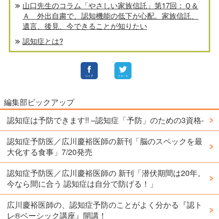
山口先生のコラム「やさしい家族信託」第17回：Ｑ＆
Ａ 外出自粛で、認知機能の低下が心配。家族信託、
遺言、後見、今できることが知りたい
認知症とは?
編集部ピックアップ
認知症は予防できます!! –認知症「予防」のための3資格-
認知症予防医／広川慶裕医師の新刊「脳のスペックを最
大化する食事」7/20発売
認知症予防医／広川慶裕医師の 新刊「潜伏期間は20年。
今なら間に合う 認知症は自分で防げる！」
広川慶裕医師の、認知症予防のことがよく分かる『認ト
レ®️ベーシック講座』開講！