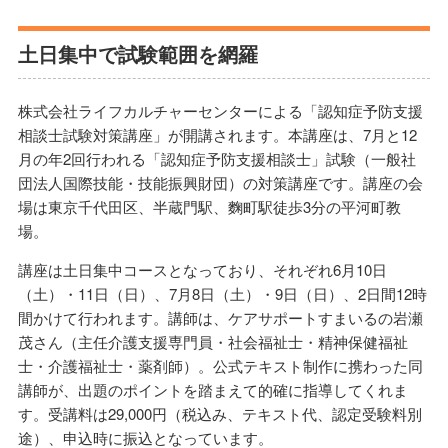
土日集中で試験範囲を網羅
株式会社ライフカルチャーセンターによる「認知症予防支援
相談士試験対策講座」が開講されます。本講座は、7月と12
月の年2回行われる「認知症予防支援相談士」試験（一般社
団法人国際技能・技能振興財団）の対策講座です。講座の会
場は東京千代田区、半蔵門駅、麴町駅徒歩3分の平河町教
場。
講座は土日集中コースとなっており、それぞれ6月10日
（土）・11日（日）、7月8日（土）・9日（日）、2日間12時
間かけて行われます。講師は、ケアサポートすまいるの岩瀬
茂さん（主任介護支援専門員・社会福祉士・精神保健福祉
士・介護福祉士・薬剤師）。公式テキスト制作に携わった同
講師が、出題のポイントを踏まえて的確に指導してくれま
す。受講料は29,000円（税込み、テキスト代、認定受験料別
途）、申込時に振込となっています。