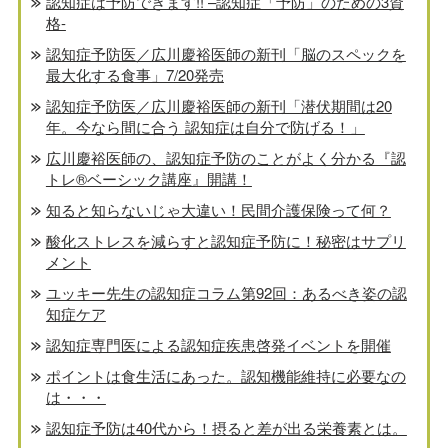
認知症は予防できます!! –認知症「予防」のための3資
格-
認知症予防医／広川慶裕医師の新刊「脳のスペックを
最大化する食事」7/20発売
認知症予防医／広川慶裕医師の新刊「潜伏期間は20
年。今なら間に合う 認知症は自分で防げる！」
広川慶裕医師の、認知症予防のことがよく分かる『認
トレ®️ベーシック講座』開講！
知ると知らないじゃ大違い！民間介護保険って何？
酸化ストレスを減らすと認知症予防に！秘密はサプリ
メント
ユッキー先生の認知症コラム第92回：あるべき姿の認
知症ケア
認知症専門医による認知症疾患啓発イベントを開催
ポイントは食生活にあった。認知機能維持に必要なの
は・・・
認知症予防は40代から！摂ると差が出る栄養素とは。