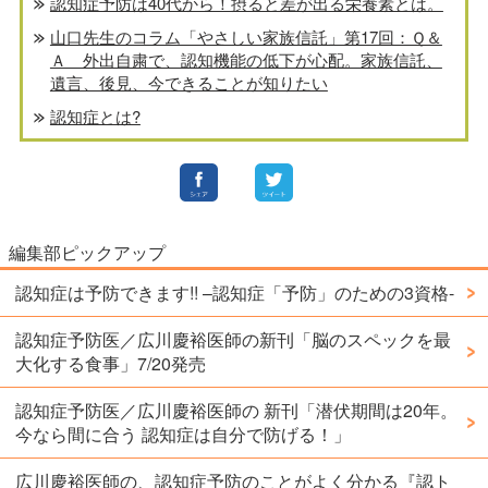
認知症予防は40代から！摂ると差が出る栄養素とは。
山口先生のコラム「やさしい家族信託」第17回：Ｑ＆
Ａ 外出自粛で、認知機能の低下が心配。家族信託、
遺言、後見、今できることが知りたい
認知症とは?
編集部ピックアップ
認知症は予防できます!! –認知症「予防」のための3資格-
認知症予防医／広川慶裕医師の新刊「脳のスペックを最
大化する食事」7/20発売
認知症予防医／広川慶裕医師の 新刊「潜伏期間は20年。
今なら間に合う 認知症は自分で防げる！」
広川慶裕医師の、認知症予防のことがよく分かる『認ト