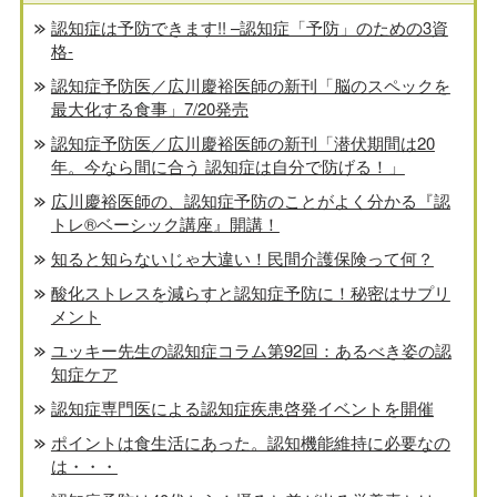
認知症は予防できます!! –認知症「予防」のための3資
格-
認知症予防医／広川慶裕医師の新刊「脳のスペックを
最大化する食事」7/20発売
認知症予防医／広川慶裕医師の新刊「潜伏期間は20
年。今なら間に合う 認知症は自分で防げる！」
広川慶裕医師の、認知症予防のことがよく分かる『認
トレ®️ベーシック講座』開講！
知ると知らないじゃ大違い！民間介護保険って何？
酸化ストレスを減らすと認知症予防に！秘密はサプリ
メント
ユッキー先生の認知症コラム第92回：あるべき姿の認
知症ケア
認知症専門医による認知症疾患啓発イベントを開催
ポイントは食生活にあった。認知機能維持に必要なの
は・・・