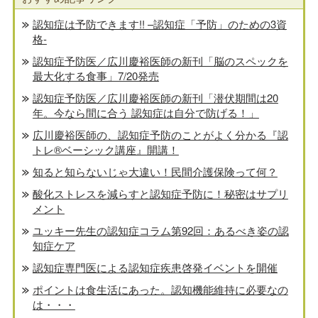
認知症は予防できます!! –認知症「予防」のための3資
格-
認知症予防医／広川慶裕医師の新刊「脳のスペックを
最大化する食事」7/20発売
認知症予防医／広川慶裕医師の新刊「潜伏期間は20
年。今なら間に合う 認知症は自分で防げる！」
広川慶裕医師の、認知症予防のことがよく分かる『認
トレ®️ベーシック講座』開講！
知ると知らないじゃ大違い！民間介護保険って何？
酸化ストレスを減らすと認知症予防に！秘密はサプリ
メント
ユッキー先生の認知症コラム第92回：あるべき姿の認
知症ケア
認知症専門医による認知症疾患啓発イベントを開催
ポイントは食生活にあった。認知機能維持に必要なの
は・・・