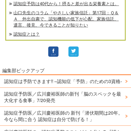
認知症予防は40代から！摂ると差が出る栄養素とは。
山口先生のコラム「やさしい家族信託」第17回：Ｑ＆
Ａ 外出自粛で、認知機能の低下が心配。家族信託、
遺言、後見、今できることが知りたい
認知症とは？
編集部ピックアップ
認知症は予防できます!! –認知症「予防」のための3資格-
認知症予防医／広川慶裕医師の新刊「脳のスペックを最
大化する食事」7/20発売
認知症予防医／広川慶裕医師の 新刊「潜伏期間は20年。
今なら間に合う 認知症は自分で防げる！」