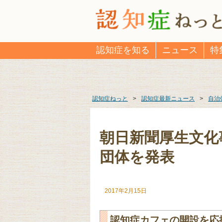
認知症を知る
ニュース
特
認知症ねっと
>
認知症最新ニュース
>
自治
朝日新聞厚生文化
団体を発表
2017年2月15日
認知症カフェの開設を応