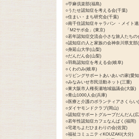
○苧麻倶楽部(福島)
○うたせ認知症を考える会(千葉)
○住まい・まち研究会(千葉)
○南千住認知症キャラバン ・メイト
「M2サポ会」(東京)
○若年認知症交流会小さな旅人たちの会
○認知症の人と家族の会神奈川県支部(
○身延山大学(山梨)
○だんだん会(山梨)
○羽島認知症を考える会(岐阜)
○くわのみ(岐阜)
○リビングサポートあいあいの家(愛知
○みなみいせ市民活動ネット(三重)
○東大阪市人権長瀬地域協議会(大阪)
○青山1000人会(兵庫)
○医療と介護のボランティアさくらい(
○ダイヤモンドクラブ(岡山)
○認知症サポートグループだんだん(広
○若年性認知症カフェなんぱく(福岡)
○宅老ちよだひまわりの会(佐賀)
○福祉コミュニティKOUZAKI(大分)