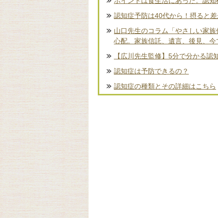
ポイントは食生活にあった。認知
認知症予防は40代から！摂ると
山口先生のコラム「やさしい家族
心配。家族信託、遺言、後見、今
【広川先生監修】5分で分かる認
認知症は予防できるの？
認知症の種類とその詳細はこちら