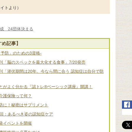
サイトより）
成 24団体決まる
すめ記事】
「予防」のための3資格-
「脳のスペックを最大化する食事」7/20発売
刊「潜伏期間は20年。今なら間に合う 認知症は自分で防
とがよく分かる『認トレ®️ベーシック講座』開講！
介護保険って何？
防に！秘密はサプリメント
2回：あるべき姿の認知症ケア
発イベントを開催