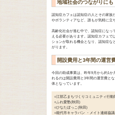
地域社会のつながりにも
認知症カフェは認知症の人とその家族
やボランティアなど、誰もが気軽に立
高齢化社会が進む中で、認知症になっ
える必要があります。認知症カフェで
ションが取れる機会となり、認知症な
がります。
開設費用と3年間の運営
今回の助成事業は、昨年9月から約1
れるのは開設費用と3年間の運営費とな
体となっています。
○江部乙まちづくりコミュニティ行動隊
○ふれ愛塾(秋田)
○ひなたぼっこ(秋田)
○能代市キャラバン ・メイト連絡協議