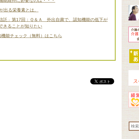
機能維持に必要なのは・・・
差が出る栄養素とは。
信託」第17回：Ｑ＆Ａ 外出自粛で、認知機能の低下が
できることが知りたい
知機能チェック（無料）はこちら