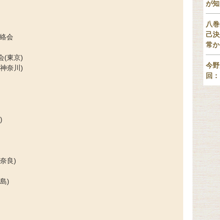
が知
八巻
己決
連絡会
常か
(東京)
今野
神奈川)
回：
)
奈良)
島)