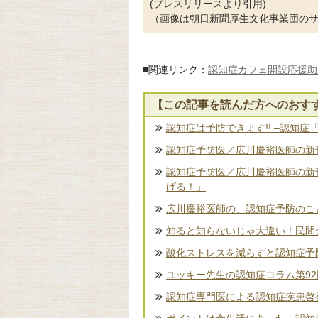
(プレスリリースより引用)
（画像は朝日新聞厚生文化事業団の
■関連リンク：
認知症カフェ開設応援助
【この記事を読んだ方へのおす
認知症は予防できます!! –認知症
認知症予防医／広川慶裕医師の新刊
認知症予防医／広川慶裕医師の新
げる！」
広川慶裕医師の、認知症予防のこ
知ると知らないじゃ大違い！民間
酸化ストレスを減らすと認知症予
ユッキー先生の認知症コラム第9
認知症専門医による認知症疾患啓