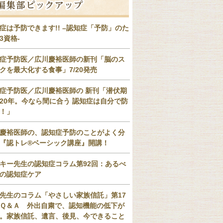
症は予防できます!! –認知症「予防」のた
3資格-
症予防医／広川慶裕医師の新刊「脳のス
クを最大化する食事」7/20発売
症予防医／広川慶裕医師の 新刊「潜伏期
20年。今なら間に合う 認知症は自分で防
！」
慶裕医師の、認知症予防のことがよく分
『認トレ®️ベーシック講座』開講！
キー先生の認知症コラム第92回：あるべ
の認知症ケア
先生のコラム「やさしい家族信託」第17
Ｑ＆Ａ 外出自粛で、認知機能の低下が
。家族信託、遺言、後見、今できること