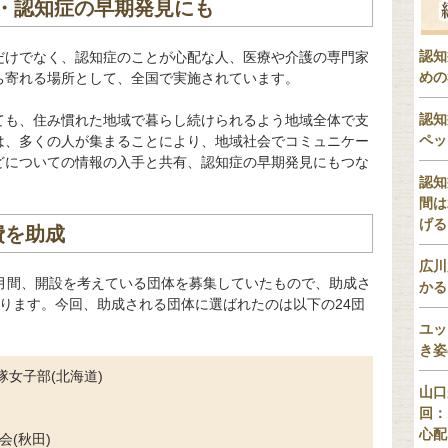
・認知症の早期発見にも
認知
だけでなく、認知症のことが心配な人、医療や介護の専門家
めの
ち寄れる場所として、全国で実施されています。
認知
ても、住み慣れた地域で暮らし続けられるよう地域全体で支
ペッ
は、多くの人が集まることにより、地域社会でコミュニケー
どについての情報の入手と共有、認知症の早期発見にもつな
認知
間は
げる
費を助成
広川
か月間、開設を考えている団体を募集していたもので、助成さ
かる
ります。今回、助成される団体に選ばれたのは以下の24団
ユッ
き姿
女子部(北海道)
山口
回：
心配
会(秋田)