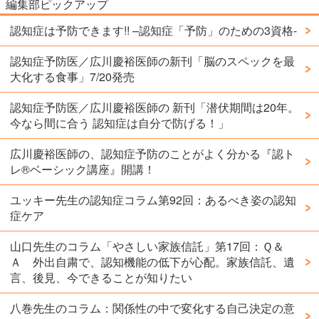
編集部ピックアップ
認知症は予防できます!! –認知症「予防」のための3資格-
認知症予防医／広川慶裕医師の新刊「脳のスペックを最
大化する食事」7/20発売
認知症予防医／広川慶裕医師の 新刊「潜伏期間は20年。
今なら間に合う 認知症は自分で防げる！」
広川慶裕医師の、認知症予防のことがよく分かる『認ト
レ®️ベーシック講座』開講！
ユッキー先生の認知症コラム第92回：あるべき姿の認知
症ケア
山口先生のコラム「やさしい家族信託」第17回：Ｑ＆
Ａ 外出自粛で、認知機能の低下が心配。家族信託、遺
言、後見、今できることが知りたい
八巻先生のコラム：関係性の中で変化する自己決定の意