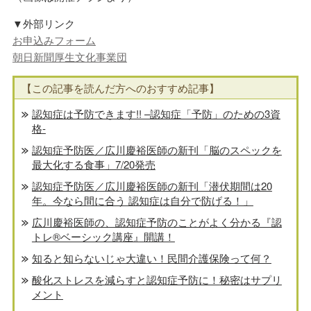
▼外部リンク
お申込みフォーム
朝日新聞厚生文化事業団
【この記事を読んだ方へのおすすめ記事】
認知症は予防できます!! –認知症「予防」のための3資
格-
認知症予防医／広川慶裕医師の新刊「脳のスペックを
最大化する食事」7/20発売
認知症予防医／広川慶裕医師の新刊「潜伏期間は20
年。今なら間に合う 認知症は自分で防げる！」
広川慶裕医師の、認知症予防のことがよく分かる『認
トレ®️ベーシック講座』開講！
知ると知らないじゃ大違い！民間介護保険って何？
酸化ストレスを減らすと認知症予防に！秘密はサプリ
メント