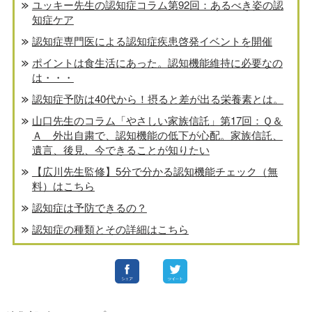
ユッキー先生の認知症コラム第92回：あるべき姿の認
知症ケア
認知症専門医による認知症疾患啓発イベントを開催
ポイントは食生活にあった。認知機能維持に必要なの
は・・・
認知症予防は40代から！摂ると差が出る栄養素とは。
山口先生のコラム「やさしい家族信託」第17回：Ｑ＆
Ａ 外出自粛で、認知機能の低下が心配。家族信託、
遺言、後見、今できることが知りたい
【広川先生監修】5分で分かる認知機能チェック（無
料）はこちら
認知症は予防できるの？
認知症の種類とその詳細はこちら