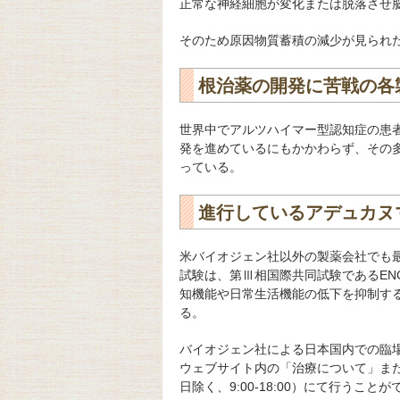
正常な神経細胞が変化または脱落させ
そのため原因物質蓄積の減少が見られ
根治薬の開発に苦戦の各
世界中でアルツハイマー型認知症の患
発を進めているにもかかわらず、その
っている。
進行しているアデュカヌ
米バイオジェン社以外の製薬会社でも
試験は、第Ⅲ相国際共同試験であるENG
知機能や日常生活機能の低下を抑制す
る。
バイオジェン社による日本国内での臨
ウェブサイト内の「治療について」または治
日除く、9:00-18:00）にて行うこと