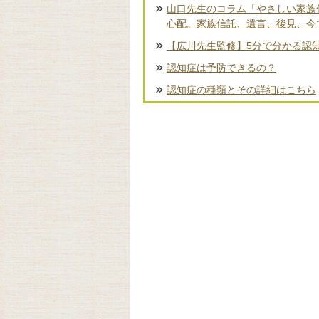
山口先生のコラム「やさしい家族
心配。家族信託、遺言、後見、今
【広川先生監修】5分で分かる認
認知症は予防できるの？
認知症の種類とその詳細はこちら