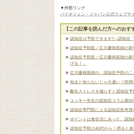
▼外部リンク
バイオジェン・ジャパン公式ウェブサ
【この記事を読んだ方へのおす
認知症は予防できます!! –認知症
認知症予防医／広川慶裕医師の新刊
認知症予防医／広川慶裕医師の新
げる！」
広川慶裕医師の、認知症予防のこ
知ると知らないじゃ大違い！民間
酸化ストレスを減らすと認知症予
ユッキー先生の認知症コラム第9
認知症専門医による認知症疾患啓
ポイントは食生活にあった。認知
認知症予防は40代から！摂ると