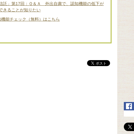
信託」第17回：Ｑ＆Ａ 外出自粛で、認知機能の低下が
できることが知りたい
知機能チェック（無料）はこちら