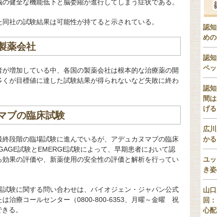
脳の健全な機能低下と脳委縮が進行してしまう症状である。
た同社の試験結果は可能性が持てると示されている。
認知
めの
製薬会社
認知
ペッ
者が増加している中、各国の製薬会社は根本的な治療薬の開
多くが目標値に達した試験結果が得られないなど失敗に終わ
認知
間は
げる
マブの臨床試験
広川
最終段階の臨場試験に進んでいるが、アデュカヌマブの臨床
かる
AGE試験とEMERGE試験によって、早期患者において認
る効果の評価や、新薬使用の安全性の評価と解析を行ってい
ユッ
き姿
場試験に関する問い合わせは、バイオジェン・ジャパン公式
山口
療コールセンター（0800-800-6353、月曜～金曜 祝
回：
ができる。
心配