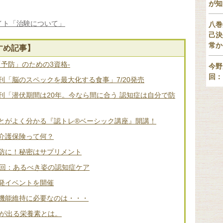
が知
イト「治験について」
八巻
己決
常か
すめ記事】
「予防」のための3資格-
今野
回：
「脳のスペックを最大化する食事」7/20発売
刊「潜伏期間は20年。今なら間に合う 認知症は自分で防
とがよく分かる『認トレ®️ベーシック講座』開講！
介護保険って何？
防に！秘密はサプリメント
2回：あるべき姿の認知症ケア
発イベントを開催
機能維持に必要なのは・・・
差が出る栄養素とは。