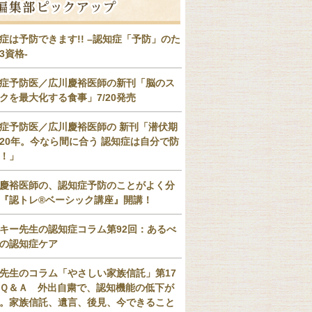
症は予防できます!! –認知症「予防」のた
3資格-
症予防医／広川慶裕医師の新刊「脳のス
クを最大化する食事」7/20発売
症予防医／広川慶裕医師の 新刊「潜伏期
20年。今なら間に合う 認知症は自分で防
！」
慶裕医師の、認知症予防のことがよく分
『認トレ®️ベーシック講座』開講！
キー先生の認知症コラム第92回：あるべ
の認知症ケア
先生のコラム「やさしい家族信託」第17
Ｑ＆Ａ 外出自粛で、認知機能の低下が
。家族信託、遺言、後見、今できること