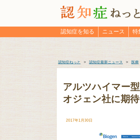
認知症を知る
ニュース
特
認知症ねっと
>
認知症最新ニュース
>
医療
アルツハイマー型
オジェン社に期待
2017年1月30日