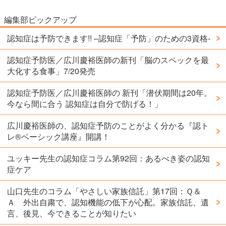
編集部ピックアップ
認知症は予防できます!! –認知症「予防」のための3資格-
認知症予防医／広川慶裕医師の新刊「脳のスペックを最
大化する食事」7/20発売
認知症予防医／広川慶裕医師の 新刊「潜伏期間は20年。
今なら間に合う 認知症は自分で防げる！」
広川慶裕医師の、認知症予防のことがよく分かる『認ト
レ®️ベーシック講座』開講！
ユッキー先生の認知症コラム第92回：あるべき姿の認知
症ケア
山口先生のコラム「やさしい家族信託」第17回：Ｑ＆
Ａ 外出自粛で、認知機能の低下が心配。家族信託、遺
言、後見、今できることが知りたい