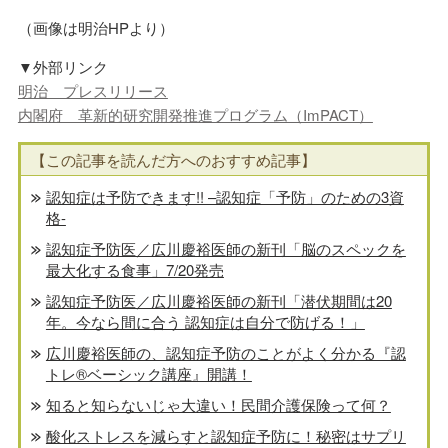
（画像は明治HPより）
▼外部リンク
明治 プレスリリース
内閣府 革新的研究開発推進プログラム（ImPACT）
【この記事を読んだ方へのおすすめ記事】
認知症は予防できます!! –認知症「予防」のための3資
格-
認知症予防医／広川慶裕医師の新刊「脳のスペックを
最大化する食事」7/20発売
認知症予防医／広川慶裕医師の新刊「潜伏期間は20
年。今なら間に合う 認知症は自分で防げる！」
広川慶裕医師の、認知症予防のことがよく分かる『認
トレ®️ベーシック講座』開講！
知ると知らないじゃ大違い！民間介護保険って何？
酸化ストレスを減らすと認知症予防に！秘密はサプリ