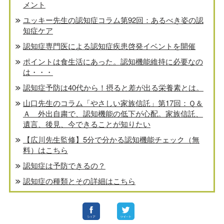
メント
ユッキー先生の認知症コラム第92回：あるべき姿の認
知症ケア
認知症専門医による認知症疾患啓発イベントを開催
ポイントは食生活にあった。認知機能維持に必要なの
は・・・
認知症予防は40代から！摂ると差が出る栄養素とは。
山口先生のコラム「やさしい家族信託」第17回：Ｑ＆
Ａ 外出自粛で、認知機能の低下が心配。家族信託、
遺言、後見、今できることが知りたい
【広川先生監修】5分で分かる認知機能チェック（無
料）はこちら
認知症は予防できるの？
認知症の種類とその詳細はこちら