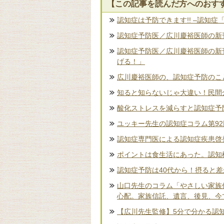
【この記事を読んだ方へのおす
認知症は予防できます!! –認知症
認知症予防医／広川慶裕医師の新刊
認知症予防医／広川慶裕医師の新
げる！」
広川慶裕医師の、認知症予防のこ
知ると知らないじゃ大違い！民間
酸化ストレスを減らすと認知症予
ユッキー先生の認知症コラム第9
認知症専門医による認知症疾患啓
ポイントは食生活にあった。認知
認知症予防は40代から！摂ると
山口先生のコラム「やさしい家族
心配。家族信託、遺言、後見、今
【広川先生監修】5分で分かる認