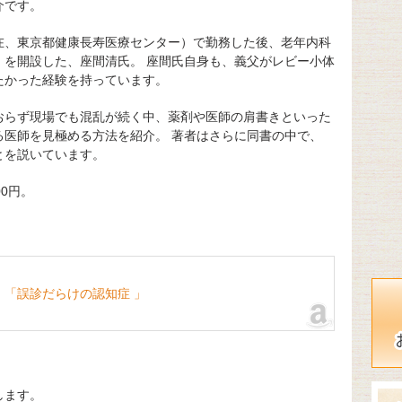
介です。
在、東京都健康長寿医療センター）で勤務した後、老年内科
」を開設した、座間清氏。 座間氏自身も、義父がレビー小体
たかった経験を持っています。
おらず現場でも混乱が続く中、薬剤や医師の肩書きといった
る医師を見極める方法を紹介。 著者はさらに同書の中で、
とを説いています。
00円。
「誤診だらけの認知症 」
します。