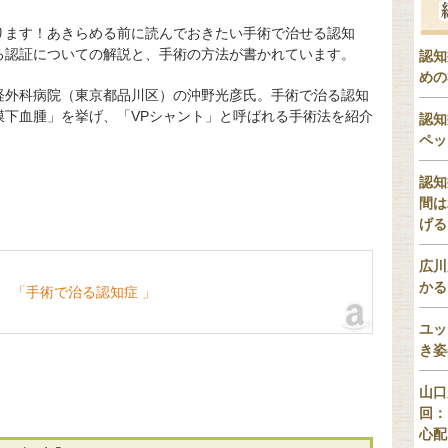
ります！あきらめる前に読んでおきたい手術で治せる認知
る認証についての解説と、手術の方法が書かれています。
認知
めの
経外科病院（東京都品川区）の沖野光彦氏。手術で治る認知
膜下血腫」を挙げ、「VPシャント」と呼ばれる手術法を紹介
認知
ペッ
認知
間は
げる
広川
かる
「手術で治る認知症 」
ユッ
き姿
山口
回：
心配