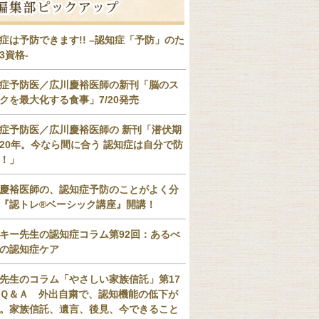
症は予防できます!! –認知症「予防」のた
3資格-
症予防医／広川慶裕医師の新刊「脳のス
クを最大化する食事」7/20発売
症予防医／広川慶裕医師の 新刊「潜伏期
20年。今なら間に合う 認知症は自分で防
！」
慶裕医師の、認知症予防のことがよく分
『認トレ®️ベーシック講座』開講！
キー先生の認知症コラム第92回：あるべ
の認知症ケア
先生のコラム「やさしい家族信託」第17
Ｑ＆Ａ 外出自粛で、認知機能の低下が
。家族信託、遺言、後見、今できること