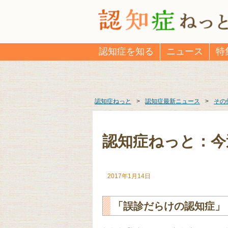
認知症を知る
ニュース
特
認知症ねっと
>
認知症最新ニュース
>
その
認知症ねっと：今
2017年1月14日
「誤診だらけの認知症」