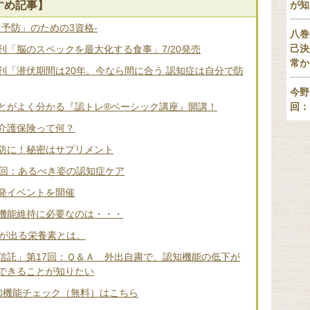
すめ記事】
が知
「予防」のための3資格-
八巻
己決
「脳のスペックを最大化する食事」7/20発売
常か
刊「潜伏期間は20年。今なら間に合う 認知症は自分で防
今野
とがよく分かる『認トレ®️ベーシック講座』開講！
回：
介護保険って何？
防に！秘密はサプリメント
2回：あるべき姿の認知症ケア
発イベントを開催
機能維持に必要なのは・・・
差が出る栄養素とは。
信託」第17回：Ｑ＆Ａ 外出自粛で、認知機能の低下が
できることが知りたい
知機能チェック（無料）はこちら