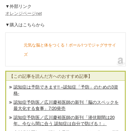
▼外部リンク
オレンジページnet
▼購入はこちらから
元気な脳と体をつくる！ボール1つでジャグササイ
ズ
【この記事を読んだ方へのおすすめ記事】
認知症は予防できます!! –認知症「予防」のための3資
格-
認知症予防医／広川慶裕医師の新刊「脳のスペックを
最大化する食事」7/20発売
認知症予防医／広川慶裕医師の新刊「潜伏期間は20
年。今なら間に合う 認知症は自分で防げる！」