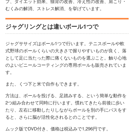
プ、ダイエット効果、猫背の改善、冷え性の改善、肩こり・
むくみの解消、ストレス解消、を挙げています。
ジャグリングとは違いボール1つで
ジャグササイズはボール1つで行います。テニスボールや軟
式野球のボールくらいの大きさで握りやすいものが良く、落
として足に当たった際に痛くないものを選ぶこと。触り心地
のよいビニールコーティングの専用ボールも販売されていま
す。
また、くつ下と米で自作もできます。
方法は、ボールを投げる、足踏みする、という簡単な動作を
2つ組み合わせて同時に行います。慣れてきたら前後に歩い
たり、左右に移動したりしながらボールを別の手にパスをす
ると、さらに脳が活性化されるとのことです。
ムック版でDVD付き、価格は税込みで1,296円です。