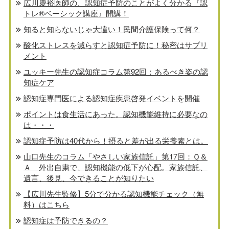
広川慶裕医師の、認知症予防のことがよく分かる『認
トレ®️ベーシック講座』開講！
知ると知らないじゃ大違い！民間介護保険って何？
酸化ストレスを減らすと認知症予防に！秘密はサプリ
メント
ユッキー先生の認知症コラム第92回：あるべき姿の認
知症ケア
認知症専門医による認知症疾患啓発イベントを開催
ポイントは食生活にあった。認知機能維持に必要なの
は・・・
認知症予防は40代から！摂ると差が出る栄養素とは。
山口先生のコラム「やさしい家族信託」第17回：Ｑ＆
Ａ 外出自粛で、認知機能の低下が心配。家族信託、
遺言、後見、今できることが知りたい
【広川先生監修】5分で分かる認知機能チェック（無
料）はこちら
認知症は予防できるの？