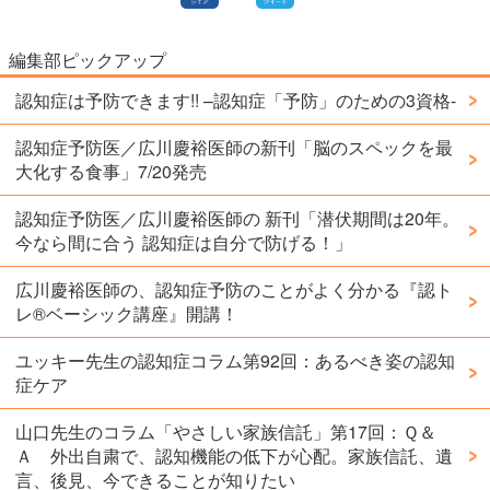
編集部ピックアップ
認知症は予防できます!! –認知症「予防」のための3資格-
認知症予防医／広川慶裕医師の新刊「脳のスペックを最
大化する食事」7/20発売
認知症予防医／広川慶裕医師の 新刊「潜伏期間は20年。
今なら間に合う 認知症は自分で防げる！」
広川慶裕医師の、認知症予防のことがよく分かる『認ト
レ®️ベーシック講座』開講！
ユッキー先生の認知症コラム第92回：あるべき姿の認知
症ケア
山口先生のコラム「やさしい家族信託」第17回：Ｑ＆
Ａ 外出自粛で、認知機能の低下が心配。家族信託、遺
言、後見、今できることが知りたい