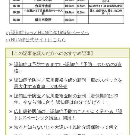
>>認知症ねっとRUN伴2016特集ページへ
>>RUN伴公式サイトはこちら
【この記事を読んだ方へのおすすめ記事】
認知症は予防できます!! –認知症「予防」のための3資
格-
認知症予防医／広川慶裕医師の新刊「脳のスペックを
最大化する食事」7/20発売
認知症予防医／広川慶裕医師の新刊「潜伏期間は20
年。今なら間に合う 認知症は自分で防げる！」
広川慶裕医師の、認知症予防のことがよく分かる『認
トレ®️ベーシック講座』開講！
知ると知らないじゃ大違い！民間介護保険って何？