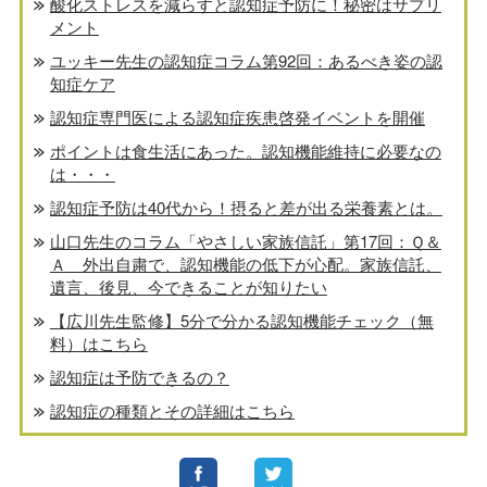
酸化ストレスを減らすと認知症予防に！秘密はサプリ
メント
ユッキー先生の認知症コラム第92回：あるべき姿の認
知症ケア
認知症専門医による認知症疾患啓発イベントを開催
ポイントは食生活にあった。認知機能維持に必要なの
は・・・
認知症予防は40代から！摂ると差が出る栄養素とは。
山口先生のコラム「やさしい家族信託」第17回：Ｑ＆
Ａ 外出自粛で、認知機能の低下が心配。家族信託、
遺言、後見、今できることが知りたい
【広川先生監修】5分で分かる認知機能チェック（無
料）はこちら
認知症は予防できるの？
認知症の種類とその詳細はこちら